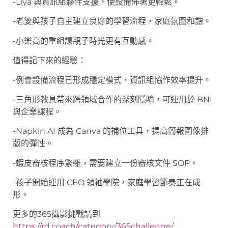
-Liya 與資訊組夥伴支援，使設備佈署更輕鬆。
-老婆與孩子自主建立良好的學習流程，家庭氛圍和諧。
-小樂高的重組讓親子時光更有互動感。
值得記下來的經驗：
-例會設備流程已形成穩定模式，資訊組協作效率提升。
-三角形教具帶來跨領域合作的深刻隱喻，可運用於 BNI
與企業課程。
-Napkin AI 成為 Canva 的補位工具，提高簡報圖像排
版的彈性。
-蝦皮審核程序繁雜，需要建立一份審核文件 SOP。
-孩子開始運用 CEO 領袖學院，家庭學習節奏正在成
形。
更多的365攝影挑戰請到
https://rd.coach/category/365challenge/