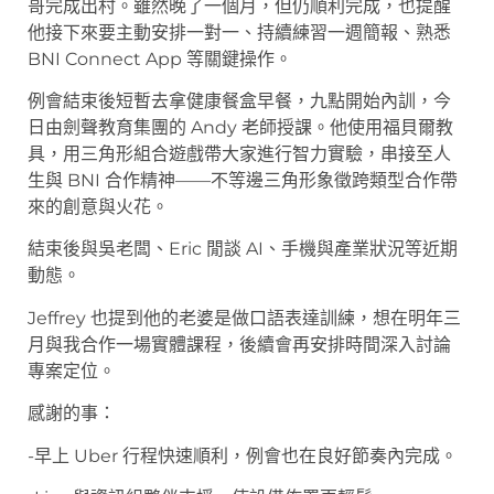
哥完成出村。雖然晚了一個月，但仍順利完成，也提醒
他接下來要主動安排一對一、持續練習一週簡報、熟悉
BNI Connect App 等關鍵操作。
例會結束後短暫去拿健康餐盒早餐，九點開始內訓，今
日由劍聲教育集團的 Andy 老師授課。他使用福貝爾教
具，用三角形組合遊戲帶大家進行智力實驗，串接至人
生與 BNI 合作精神——不等邊三角形象徵跨類型合作帶
來的創意與火花。
結束後與吳老闆、Eric 閒談 AI、手機與產業狀況等近期
動態。
Jeffrey 也提到他的老婆是做口語表達訓練，想在明年三
月與我合作一場實體課程，後續會再安排時間深入討論
專案定位。
感謝的事：
-早上 Uber 行程快速順利，例會也在良好節奏內完成。