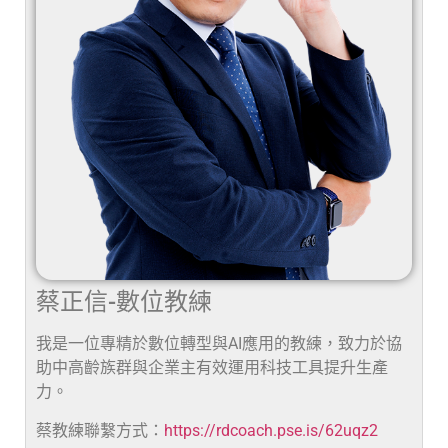
蔡正信-數位教練
我是一位專精於數位轉型與AI應用的教練，致力於協
助中高齡族群與企業主有效運用科技工具提升生產
力。
蔡教練聯繫方式：
https://rdcoach.pse.is/62uqz2