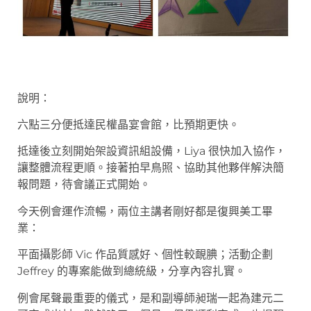
說明：
六點三分便抵達民權晶宴會館，比預期更快。
抵達後立刻開始架設資訊組設備，Liya 很快加入協作，
讓整體流程更順。接著拍早鳥照、協助其他夥伴解決簡
報問題，待會議正式開始。
今天例會運作流暢，兩位主講者剛好都是復興美工畢
業：
平面攝影師 Vic 作品質感好、個性較靦腆；活動企劃
Jeffrey 的專案能做到總統級，分享內容扎實。
例會尾聲最重要的儀式，是和副導師昶瑞一起為建元二