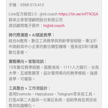
手機：0988-515-413
Line官方帳號2.0 : @rd.coach
https://lin.ee/n4T9CGA
群英企業管理顧問股份有限公司
資訊顧問電子郵件：
hi@rd.coach
跨代際溝通 × AI賦能教學：
結合AI應用、數位工具教學與熟齡學習經驗，專注於
中高齡與中小企業的數位轉型輔導，擅長從0到1建構
數位素養。
實戰導向 × 客製培訓：
15年數位教學經驗，服務鴻海、1111人力銀行、台南
大學、瓦城集團等，設計實用導向的教學模組，強調
易學、可複製。
工具整合 × 工作流設計：
善用Evernote、Heptabase、Telegram等多款工具，
打造AI第二大腦與一元筆記系統，協助學員從資訊收
集到知識轉化。