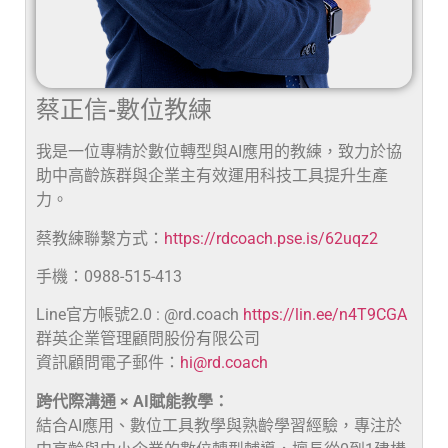
蔡正信-數位教練
我是一位專精於數位轉型與AI應用的教練，致力於協
助中高齡族群與企業主有效運用科技工具提升生產
力。
蔡教練聯繫方式：
https://rdcoach.pse.is/62uqz2
手機：0988-515-413
Line官方帳號2.0 : @rd.coach
https://lin.ee/n4T9CGA
群英企業管理顧問股份有限公司
資訊顧問電子郵件：
hi@rd.coach
跨代際溝通 × AI賦能教學：
結合AI應用、數位工具教學與熟齡學習經驗，專注於