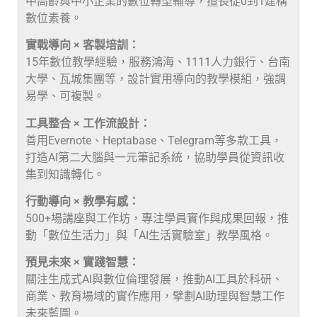
中高齡與中小企業的數位轉型輔導，擅長從0到1建構
數位素養。
實戰導向 × 客製培訓：
15年數位教學經驗，服務鴻海、1111人力銀行、台南
大學、瓦城集團等，設計實用導向的教學模組，強調
易學、可複製。
工具整合 × 工作流設計：
善用Evernote、Heptabase、Telegram等多款工具，
打造AI第二大腦與一元筆記系統，協助學員從資訊收
集到知識轉化。
行動導向 × 教學有感：
500+場講座與工作坊，專注學員實作與成果回報，推
動「數位生活力」與「AI生活實驗室」教學風格。
預見未來 × 實踐智慧：
關注生成式AI與數位倫理發展，推動AI工具於科研、
商業、教育場域的實作應用，擘劃AI助理與智慧工作
未來藍圖。