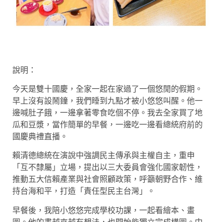
說明：
今天是雙十國慶，全家一起在家過了一個悠閒的假期。
早上沒有設鬧鐘，我們睡到九點才被小悠悠叫醒。他一
邊喊肚子餓，一邊拿著零食吃個不停。我去全家買了地
瓜和豆漿，當作簡單的早餐，一邊吃一邊看總統府前的
國慶典禮直播。
賴清德總統在演說中強調民主傳承與主權自主，重申
「互不隸屬」立場，提出以三大委員會強化國家韌性，
推動五大信賴產業與社會照顧政策，呼籲朝野合作、維
持台海和平，打造「責任型民主台灣」。
早餐後，我陪小悠悠完成學校功課，一起看繪本、畫