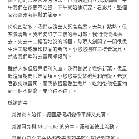
圖。他的畫越來越有想法，也開始能獨立完成構圖。中
午我們在家簡單吃飯，下午就陪他玩耍、看影片，整個
家都瀰漫著輕鬆的節奏。
傍晚四點多，我們走路去大葉高島屋。天氣有點熱，但
空氣清新。我老婆訂了二樓的壽司郎，我們慢慢逛過
去，先去十二樓看她說的新櫃，發現大創開了一間很像
生活工廠或無印良品的新店。小悠悠則在三樓看玩具，
然後我們準時去壽司郎報到。
雖然人多但還算順利入座，我們嘗試了幾道新菜，像星
饅這類期間限定品項。小悠悠最愛茶碗蒸和醋飯，老婆
喜歡炙燒壽司，而我依舊最愛生魚片。吃飽後他扭蛋抽
到一個不倒翁，開心得不得了。
感謝的事：
– 感謝家人陪伴，讓國慶假期變得平靜又充實。
– 感謝阿亮與 Michelle 的分享，讓知識彼此流動。
– 感謝自己今天在技術教學與親子陪伴間找到平衡。