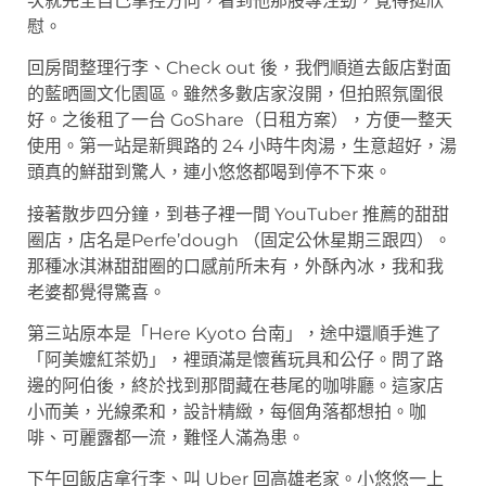
次就完全自己掌控方向，看到他那股專注勁，覺得挺欣
慰。
回房間整理行李、Check out 後，我們順道去飯店對面
的藍晒圖文化園區。雖然多數店家沒開，但拍照氛圍很
好。之後租了一台 GoShare（日租方案），方便一整天
使用。第一站是新興路的 24 小時牛肉湯，生意超好，湯
頭真的鮮甜到驚人，連小悠悠都喝到停不下來。
接著散步四分鐘，到巷子裡一間 YouTuber 推薦的甜甜
圈店，店名是Perfe’dough （固定公休星期三跟四）。
那種冰淇淋甜甜圈的口感前所未有，外酥內冰，我和我
老婆都覺得驚喜。
第三站原本是「Here Kyoto 台南」，途中還順手進了
「阿美嬤紅茶奶」，裡頭滿是懷舊玩具和公仔。問了路
邊的阿伯後，終於找到那間藏在巷尾的咖啡廳。這家店
小而美，光線柔和，設計精緻，每個角落都想拍。咖
啡、可麗露都一流，難怪人滿為患。
下午回飯店拿行李、叫 Uber 回高雄老家。小悠悠一上