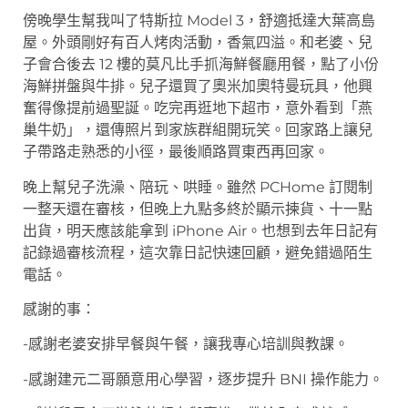
傍晚學生幫我叫了特斯拉 Model 3，舒適抵達大葉高島
屋。外頭剛好有百人烤肉活動，香氣四溢。和老婆、兒
子會合後去 12 樓的莫凡比手抓海鮮餐廳用餐，點了小份
海鮮拼盤與牛排。兒子還買了奧米加奧特曼玩具，他興
奮得像提前過聖誕。吃完再逛地下超市，意外看到「燕
巢牛奶」，還傳照片到家族群組開玩笑。回家路上讓兒
子帶路走熟悉的小徑，最後順路買東西再回家。
晚上幫兒子洗澡、陪玩、哄睡。雖然 PCHome 訂閱制
一整天還在審核，但晚上九點多終於顯示揀貨、十一點
出貨，明天應該能拿到 iPhone Air。也想到去年日記有
記錄過審核流程，這次靠日記快速回顧，避免錯過陌生
電話。
感謝的事：
-感謝老婆安排早餐與午餐，讓我專心培訓與教課。
-感謝建元二哥願意用心學習，逐步提升 BNI 操作能力。