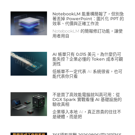
NotebookLM 能重構簡報了，但別急
著丟掉 PowerPoint：圖片化 PPT 的
效率、代價與正確工作流
NotebookLM 的簡報修訂功能，讓使
用者用自
AI 帳單只有 0.015 美元，為什麼仍可
能失控？企業必懂的 Token 成本可觀
測性
低帳單不一定代表 AI 系統很省，也可
能代表你只看
不是買了高效能電腦就叫高可用：從
DGX Spark 實戰看懂 AI 基礎設施的
驗收真相
企業導入本地 AI，真正昂貴的往往不
是硬體，而是把
365攝影挑戰 20260806(四)217/365