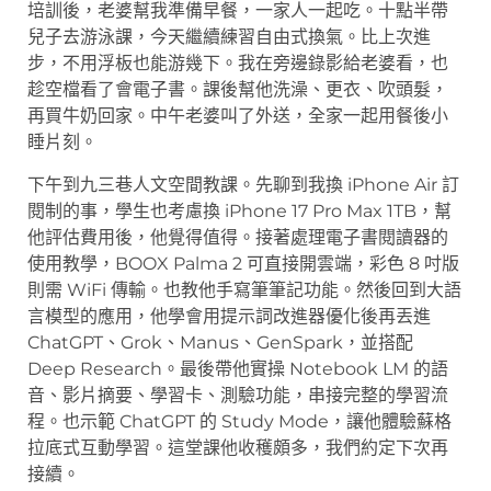
培訓後，老婆幫我準備早餐，一家人一起吃。十點半帶
兒子去游泳課，今天繼續練習自由式換氣。比上次進
步，不用浮板也能游幾下。我在旁邊錄影給老婆看，也
趁空檔看了會電子書。課後幫他洗澡、更衣、吹頭髮，
再買牛奶回家。中午老婆叫了外送，全家一起用餐後小
睡片刻。
下午到九三巷人文空間教課。先聊到我換 iPhone Air 訂
閱制的事，學生也考慮換 iPhone 17 Pro Max 1TB，幫
他評估費用後，他覺得值得。接著處理電子書閱讀器的
使用教學，BOOX Palma 2 可直接開雲端，彩色 8 吋版
則需 WiFi 傳輸。也教他手寫筆筆記功能。然後回到大語
言模型的應用，他學會用提示詞改進器優化後再丟進
ChatGPT、Grok、Manus、GenSpark，並搭配
Deep Research。最後帶他實操 Notebook LM 的語
音、影片摘要、學習卡、測驗功能，串接完整的學習流
程。也示範 ChatGPT 的 Study Mode，讓他體驗蘇格
拉底式互動學習。這堂課他收穫頗多，我們約定下次再
接續。