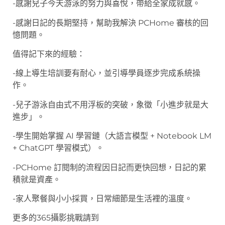
-感謝兒子今天游泳的努力與喜悅，帶給全家成就感。
-感謝日記的長期堅持，幫助我解決 PCHome 審核的回
憶問題。
值得記下來的經驗：
-線上導生培訓要有耐心，並引導學員逐步完成系統操
作。
-兒子游泳自由式不用浮板的突破，象徵「小進步就是大
進步」。
-學生開始掌握 AI 學習鏈（大語言模型 + Notebook LM
+ ChatGPT 學習模式）。
-PCHome 訂閱制的流程因日記而更快回想，日記的累
積就是資產。
-家人聚餐與小小採買，日常細節是生活裡的溫度。
更多的365攝影挑戰請到