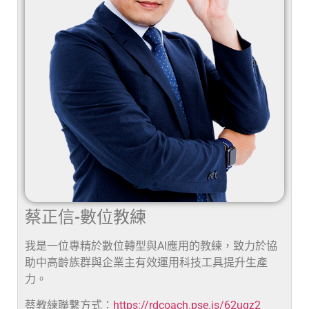
蔡正信-數位教練
我是一位專精於數位轉型與AI應用的教練，致力於協
助中高齡族群與企業主有效運用科技工具提升生產
力。
蔡教練聯繫方式：
https://rdcoach.pse.is/62uqz2