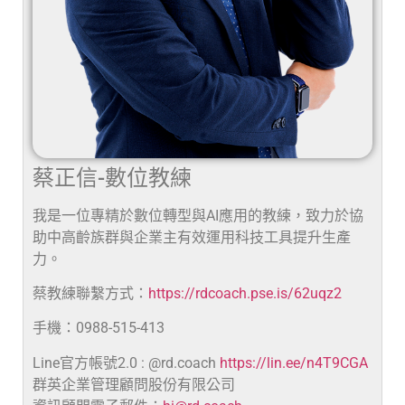
蔡正信-數位教練
我是一位專精於數位轉型與AI應用的教練，致力於協
助中高齡族群與企業主有效運用科技工具提升生產
力。
蔡教練聯繫方式：
https://rdcoach.pse.is/62uqz2
手機：0988-515-413
Line官方帳號2.0 : @rd.coach
https://lin.ee/n4T9CGA
群英企業管理顧問股份有限公司