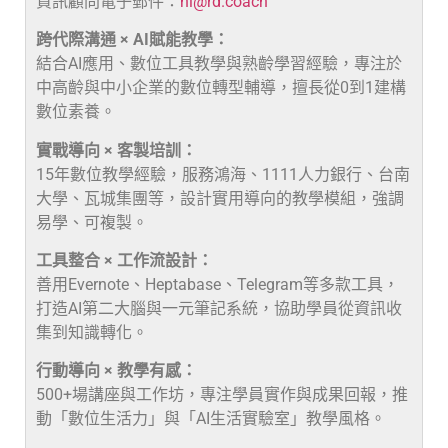
資訊顧問電子郵件：
hi@rd.coach
跨代際溝通 × AI賦能教學：
結合AI應用、數位工具教學與熟齡學習經驗，專注於
中高齡與中小企業的數位轉型輔導，擅長從0到1建構
數位素養。
實戰導向 × 客製培訓：
15年數位教學經驗，服務鴻海、1111人力銀行、台南
大學、瓦城集團等，設計實用導向的教學模組，強調
易學、可複製。
工具整合 × 工作流設計：
善用Evernote、Heptabase、Telegram等多款工具，
打造AI第二大腦與一元筆記系統，協助學員從資訊收
集到知識轉化。
行動導向 × 教學有感：
500+場講座與工作坊，專注學員實作與成果回報，推
動「數位生活力」與「AI生活實驗室」教學風格。