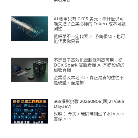
用者用自
AI 帳單只有 0.015 美元，為什麼仍可
能失控？企業必懂的 Token 成本可觀
測性
低帳單不一定代表 AI 系統很省，也可
能代表你只看
不是買了高效能電腦就叫高可用：從
DGX Spark 實戰看懂 AI 基礎設施的
驗收真相
企業導入本地 AI，真正昂貴的往往不
是硬體，而是把
365攝影挑戰 20260806(四)217/365
Day3871
說明： 今天，我同時測試了本地 AI、
雲端 AI、