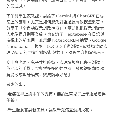
版本不同。這頓飯帶來一點舊日回憶，也算是一種小小
的儀式感。
下午到學生家教課，討論了 Gemini 與 ChatGPT 在專
案上的應用，尤其是如何避免對話過長導致模型遺忘。
分享了「全自動提示詞改進器」，幫助他把提示詞從素
人水準提升到專業級。也交流了 Heptabase 在日記與
檢視上的新應用，並示範 NotebookLM 摘要、Google
Nano banana 模型，以及 3D 手辦測試。最後還協助處
理 Word 的中文字體安裝與共用，課程內容相當充實。
晚上與老婆、兒子共進晚餐，處理垃圾與包裹。測試了
熊老闆的手機支架與拼多多的翻頁器，發現鍵盤翻頁器
竟能改成藍牙模式，變成簡報好幫手。
感謝的事：
-老婆在早上與中午的支持，無論是帶兒子上學還是陪伴
午餐。
-學生願意嘗試新工具，讓教學充滿互動與火花。