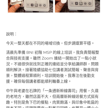
說明：
今天一整天都在不同的場域切換，但步調還算平穩。
清晨先準備 BNI 初階 MSP 的線上培訓，我負責簡報整
合與技術支援。雖然 Zoom 連結一開始出了一點小狀
況，不過很快就找到正確的連結並分享給講師群，問題
順利解決。接著陸續協助七位講者測試簡報、聲音與背
景，整體過程算順利。培訓開始後，我專注在後勤支
援，確保每個講者都能順利輪番上線。
中午與老婆在石牌的「一条通新幹線壽司」用餐，久違
的老地方，雖然店面不大，但兩層新幹線送餐方式挺有
趣。特別是魚下巴的餐點，肉質飽滿，與印象中乾扁的