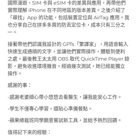
國際漫遊、SIM 卡與 eSIM 卡的差異與應用，再帶他們
實際理解 iPhone 在不同地區的版本差異。之後介紹了
「尋找」App 的功能，包括裝置定位與 AirTag 應用。我
也分享自己在拼多多買的防丟定位卡，成本只有三分之
一。
接著帶他們認識我設計的 GPTs「繁譯家」，用語音輸入
快速生成通順的文字，並讓他們實際操作，體驗到便利
之處。最後教王太太用 OBS 取代 QuickTime Player 錄
影，避免收進環境雜音。經過幾次測試，她已經能獨立
操作。
感謝的事：
-感謝老婆細心帶小悠悠去看醫生，讓我能安心工作。
-學生不僅專心學習，還貼心準備餐點。
-蘋果總裁班同學願意嘗試新工具，並給予熱烈回饋。
值得記下來的經驗：