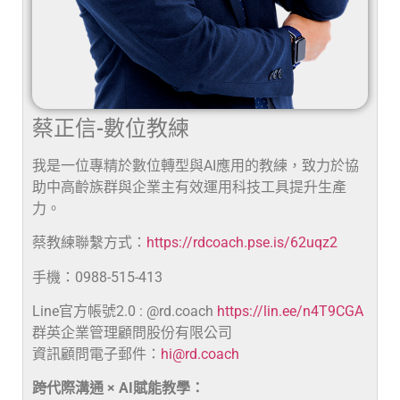
蔡正信-數位教練
我是一位專精於數位轉型與AI應用的教練，致力於協
助中高齡族群與企業主有效運用科技工具提升生產
力。
蔡教練聯繫方式：
https://rdcoach.pse.is/62uqz2
手機：0988-515-413
Line官方帳號2.0 : @rd.coach
https://lin.ee/n4T9CGA
群英企業管理顧問股份有限公司
資訊顧問電子郵件：
hi@rd.coach
跨代際溝通 × AI賦能教學：