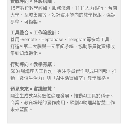
實戰導向 × 客製培訓：
15年數位教學經驗，服務鴻海、1111人力銀行、台南
大學、瓦城集團等，設計實用導向的教學模組，強調
易學、可複製。
工具整合 × 工作流設計：
善用Evernote、Heptabase、Telegram等多款工具，
打造AI第二大腦與一元筆記系統，協助學員從資訊收
集到知識轉化。
行動導向 × 教學有感：
500+場講座與工作坊，專注學員實作與成果回報，推
動「數位生活力」與「AI生活實驗室」教學風格。
預見未來 × 實踐智慧：
關注生成式AI與數位倫理發展，推動AI工具於科研、
商業、教育場域的實作應用，擘劃AI助理與智慧工作
未來藍圖。