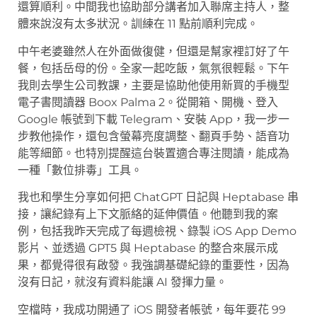
還算順利。中間我也協助部分講者加入聯席主持人，整
體來說沒有太多狀況。訓練在 11 點前順利完成。
中午老婆雖然人在外面做復健，但還是幫家裡訂好了午
餐，包括岳母的份。全家一起吃飯，氣氛很輕鬆。下午
我則去學生公司教課，主要是協助他使用新買的手機型
電子書閱讀器 Boox Palma 2。從開箱、開機、登入
Google 帳號到下載 Telegram、安裝 App，我一步一
步教他操作，還包含螢幕亮度調整、翻頁手勢、語音功
能等細節。也特別提醒這台裝置適合專注閱讀，能成為
一種「數位排毒」工具。
我也和學生分享如何把 ChatGPT 日記與 Heptabase 串
接，讓紀錄有上下文脈絡的延伸價值。他聽到我的案
例，包括我昨天完成了每週檢視、錄製 iOS App Demo
影片、並透過 GPT5 與 Heptabase 的整合來展示成
果，都覺得很有啟發。我強調基礎紀錄的重要性，因為
沒有日記，就沒有資料能讓 AI 發揮力量。
空檔時，我成功開通了 iOS 開發者帳號，每年要花 99