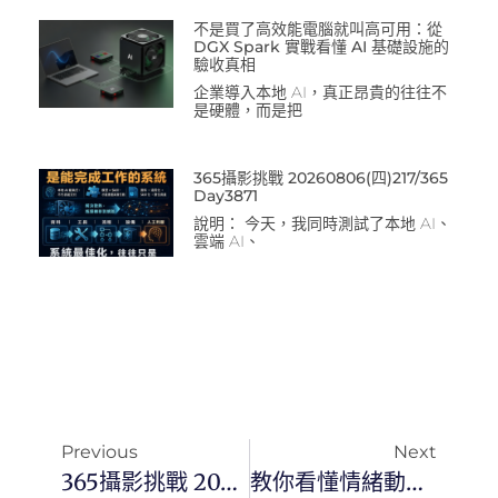
不是買了高效能電腦就叫高可用：從
DGX Spark 實戰看懂 AI 基礎設施的
驗收真相
企業導入本地 AI，真正昂貴的往往不
是硬體，而是把
365攝影挑戰 20260806(四)217/365
Day3871
說明： 今天，我同時測試了本地 AI、
雲端 AI、
Previous
Next
365攝影挑戰 20250629(日)180/365 Day3449
教你看懂情緒動機地圖：從滑手機的感覺，到內容設計的底層策略