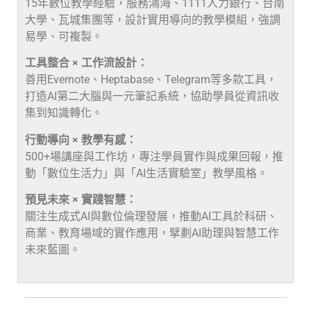
15年數位教學經驗，服務鴻海、1111人力銀行、台南
大學、瓦城集團等，設計實用導向的教學模組，強調
易學、可複製。
工具整合 × 工作流設計：
善用Evernote、Heptabase、Telegram等多款工具，
打造AI第二大腦與一元筆記系統，協助學員從資訊收
集到知識轉化。
行動導向 × 教學有感：
500+場講座與工作坊，專注學員實作與成果回報，推
動「數位生活力」與「AI生活實驗室」教學風格。
預見未來 × 實踐智慧：
關注生成式AI與數位倫理發展，推動AI工具於科研、
商業、教育場域的實作應用，擘劃AI助理與智慧工作
未來藍圖。