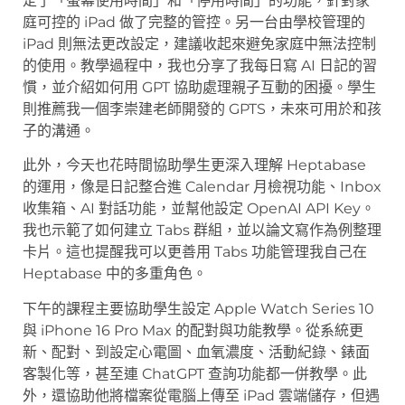
定了「螢幕使用時間」和「停用時間」的功能，針對家
庭可控的 iPad 做了完整的管控。另一台由學校管理的
iPad 則無法更改設定，建議收起來避免家庭中無法控制
的使用。教學過程中，我也分享了我每日寫 AI 日記的習
慣，並介紹如何用 GPT 協助處理親子互動的困擾。學生
則推薦我一個李崇建老師開發的 GPTS，未來可用於和孩
子的溝通。
此外，今天也花時間協助學生更深入理解 Heptabase
的運用，像是日記整合進 Calendar 月檢視功能、Inbox
收集箱、AI 對話功能，並幫他設定 OpenAI API Key。
我也示範了如何建立 Tabs 群組，並以論文寫作為例整理
卡片。這也提醒我可以更善用 Tabs 功能管理我自己在
Heptabase 中的多重角色。
下午的課程主要協助學生設定 Apple Watch Series 10
與 iPhone 16 Pro Max 的配對與功能教學。從系統更
新、配對、到設定心電圖、血氧濃度、活動紀錄、錶面
客製化等，甚至連 ChatGPT 查詢功能都一併教學。此
外，還協助他將檔案從電腦上傳至 iPad 雲端儲存，但遇