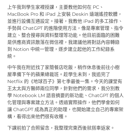
上午我到學生家裡授課，主要教他如何在 PC、
MacBook Pro 和 iPad 上安裝 Deskin 遠端遙控軟體，
並進行設備互通設定。接著，我教他 iPad 的多工操作、
手勢與 ChatGPT 的進階使用方法，像是專案管理、指令
建立、整合搜尋與資料整理等功能。他目前面臨的困難
是供應商資訊散落在微信裡，我建議他將對話內容轉錄
到 Notion 中統一管理，逐步建立起他的工作紀錄系
統。
中午我在附近找了家簡餐店吃飯，稍作休息後前往小樹
屋準備下午的蘋果總裁班。趁學生未到，我追完了
Netflix 的《地球百子》第七季最後一集。今天的課堂有
王太太與方醫師兩位同學，針對他們的需求，我分別教
學 Notebook LM 語音摘要的新功能、ChatGPT 的個人
化管理與專案建立方法。透過實際操作，他們學會如何
讓 ChatGPT 成為真正的助理，也開始建立自己的專案架
構，看得出來他們很有收穫。
下課前拍了合照留念，我整理完東西後就搭車返家。