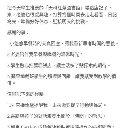
把今天學生推薦的「天母紅茶圖書館」糕點店記了下
來，老婆也很感興趣，打算找個時間去走走看看。日記
寫完，準備好好休息，迎接明天的挑戰。
感謝的事：
1.小悠悠早餐時的天真回應，讓我重新思考時間的意義。
2.老婆陪伴我早餐與晚餐的溫馨時光。
3.學生熱心推薦糕餅店，讓生活多了點探索的期待。
4.蘋果總裁班學生的積極與回饋，讓我感受到教學的價
值。
值得記下來的經驗：
1.AI 直播論壇提醒我，未來需要提早行動與佈局。
2.書籍與孩子的對話激發出關於「時間」的哲思。
3.利用 Deskin 成功解決跨裝置遠端操作的技術問題。