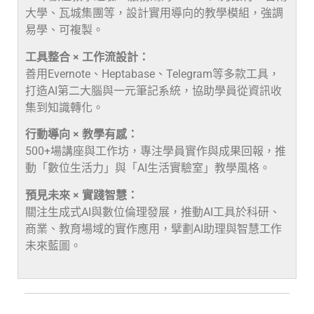
大學、瓦城集團等，設計實用導向的教學模組，強調
易學、可複製。
工具整合 × 工作流設計：
善用Evernote、Heptabase、Telegram等多款工具，
打造AI第二大腦與一元筆記系統，協助學員從資訊收
集到知識轉化。
行動導向 × 教學有感：
500+場講座與工作坊，專注學員實作與成果回報，推
動「數位生活力」與「AI生活實驗室」教學風格。
預見未來 × 實踐智慧：
關注生成式AI與數位倫理發展，推動AI工具於科研、
商業、教育場域的實作應用，擘劃AI助理與智慧工作
未來藍圖。