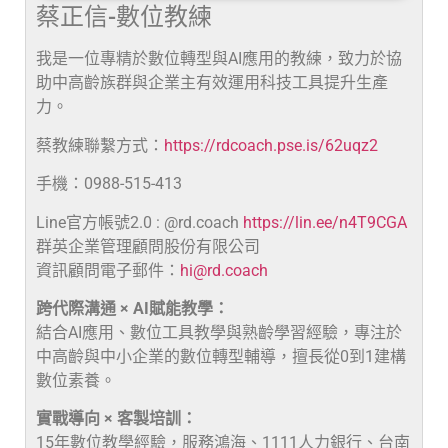
蔡正信-數位教練
我是一位專精於數位轉型與AI應用的教練，致力於協
助中高齡族群與企業主有效運用科技工具提升生產
力。
蔡教練聯繫方式：
https://rdcoach.pse.is/62uqz2
手機：0988-515-413
Line官方帳號2.0 : @rd.coach
https://lin.ee/n4T9CGA
群英企業管理顧問股份有限公司
資訊顧問電子郵件：
hi@rd.coach
跨代際溝通 × AI賦能教學：
結合AI應用、數位工具教學與熟齡學習經驗，專注於
中高齡與中小企業的數位轉型輔導，擅長從0到1建構
數位素養。
實戰導向 × 客製培訓：
15年數位教學經驗，服務鴻海、1111人力銀行、台南