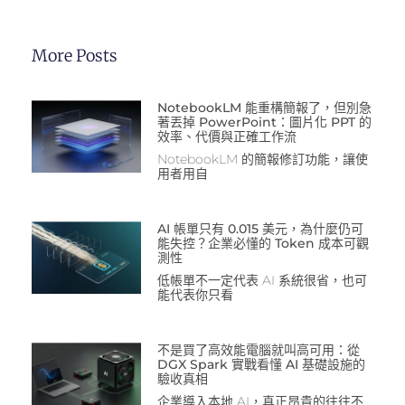
More Posts
NotebookLM 能重構簡報了，但別急
著丟掉 PowerPoint：圖片化 PPT 的
效率、代價與正確工作流
NotebookLM 的簡報修訂功能，讓使
用者用自
AI 帳單只有 0.015 美元，為什麼仍可
能失控？企業必懂的 Token 成本可觀
測性
低帳單不一定代表 AI 系統很省，也可
能代表你只看
不是買了高效能電腦就叫高可用：從
DGX Spark 實戰看懂 AI 基礎設施的
驗收真相
企業導入本地 AI，真正昂貴的往往不