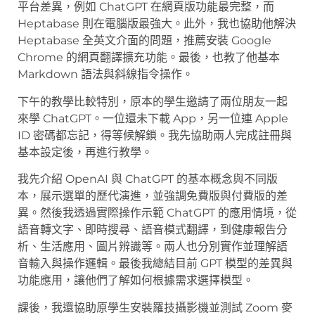
平台差異，例如 ChatGPT 在網頁版功能最完整，而
Heptabase 則在電腦版最強大。此外，我也協助他解決
Heptabase 全英文介面的問題，推薦安裝 Google
Chrome 的網頁翻譯擴充功能。最後，也教了他基本
Markdown 語法與斜線指令操作。
下午的教學比較特別，原本的學生邀請了兩位朋友一起
來學 ChatGPT。一位還未下載 App，另一位連 Apple
ID 密碼都忘記，得等候解鎖。我先協助兩人完成註冊與
基本設定後，再進行教學。
我先介紹 OpenAI 與 ChatGPT 的基本概念與不同版
本，展示選單的歷代演進，並強調免費版與付費版的差
異。然後我透過實際操作示範 ChatGPT 的應用情境，從
語音轉文字、即時搜尋、語音模式翻譯，到健康報告分
析、生活應用、圖片辨識等。兩人也分別實作並理解語
音輸入與操作邏輯。最後我總結目前 GPT 模型的差異與
功能應用，讓他們了解如何根據需求選擇模型。
課後，我還協助原學生安裝羅技攝影機並測試 Zoom 麥