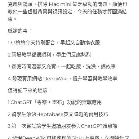
克風與鏡頭，排除 Mac mini 缺乏驅動的問題，順便也
教他一些虛擬背景與視訊設定，今天的任務才算圓滿結
束。
感謝的事：
1.小悠悠今天特別配合，早起又自動換衣服
2.兩場教學都很順利，學生們反應熱烈
3.家庭時間溫馨又充實，一起吃飯、洗澡、講故事
4.發現實用網站 DeepWiki，提升學習與教學效率
值得記下來的經驗：
1.ChatGPT「專案 + 畫布」功能的實戰應用
2.幫學生解決Heptabase英文障礙的實用技巧
3.第一次嘗試讓學生邀請朋友參與ChatGPT體驗課
4.發現DeepWiki可加速理解GitHub專案，立即轉化成