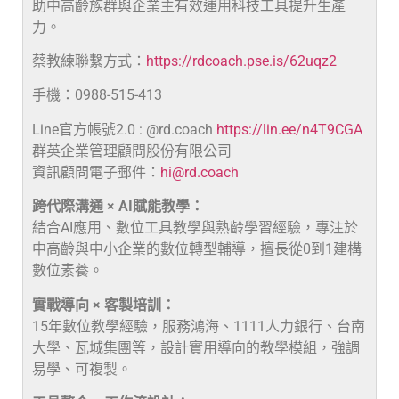
助中高齡族群與企業主有效運用科技工具提升生產
力。
蔡教練聯繫方式：
https://rdcoach.pse.is/62uqz2
手機：0988-515-413
Line官方帳號2.0 : @rd.coach
https://lin.ee/n4T9CGA
群英企業管理顧問股份有限公司
資訊顧問電子郵件：
hi@rd.coach
跨代際溝通 × AI賦能教學：
結合AI應用、數位工具教學與熟齡學習經驗，專注於
中高齡與中小企業的數位轉型輔導，擅長從0到1建構
數位素養。
實戰導向 × 客製培訓：
15年數位教學經驗，服務鴻海、1111人力銀行、台南
大學、瓦城集團等，設計實用導向的教學模組，強調
易學、可複製。