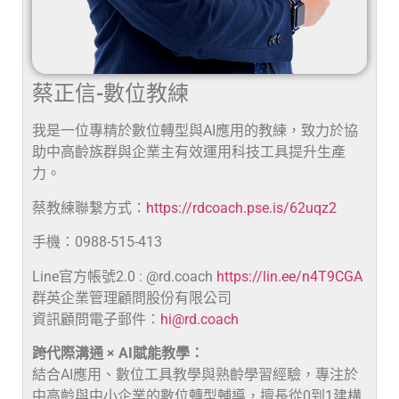
蔡正信-數位教練
我是一位專精於數位轉型與AI應用的教練，致力於協
助中高齡族群與企業主有效運用科技工具提升生產
力。
蔡教練聯繫方式：
https://rdcoach.pse.is/62uqz2
手機：0988-515-413
Line官方帳號2.0 : @rd.coach
https://lin.ee/n4T9CGA
群英企業管理顧問股份有限公司
資訊顧問電子郵件：
hi@rd.coach
跨代際溝通 × AI賦能教學：
結合AI應用、數位工具教學與熟齡學習經驗，專注於
中高齡與中小企業的數位轉型輔導，擅長從0到1建構