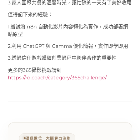
3.家人團聚共餐的溫馨時光，讓忙碌的一天有了美好收尾
值得記下來的經驗：
1.嘗試將 n8n 自動化影片內容轉化為實作，成功部署網
站原型
2.利用 ChatGPT 與 Gamma 優化簡報，實作即學即用
3.透過信任遊戲體驗創業過程中夥伴合作的重要性
更多的365攝影挑戰請到
https://rd.coach/category/365challenge/
漫遊數位 ‧ 大腦算力注能