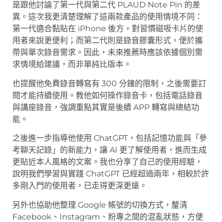
是跟他討論了第一代與第二代 PLAUD Note Pin 的差
異。這次我更清楚理解了這兩款產品的使用情境不同：
第一代適合黏貼在 iPhone 後方，對習慣磁吸卡片的使
用者來說更便利；而第二代則是錄音膠囊形式，便於攜
帶與單次錄音需求。因此，未來推薦時應該依據個別需
求情境給建議，而非單純比版本。
也提醒他免費錄音轉寫有 300 分鐘的限制，之後需要訂
閱才能持續使用。教他如何操作錄音卡，包括電話錄音
與講座錄音，強調重點其實是後續 APP 轉寫與總結功
能。
之後進一步指導他使用 ChatGPT，包括記憶功能與「參
考聊天記錄」的新能力，讓 AI 更了解使用者，進而生成
更貼近本人風格的文案。我也分享了自己的使用經驗，
說明我們學習與實踐 ChatGPT 已經超過兩年，相較於許
多剛入門的使用者，已走得更深更遠。
另外也協助他整理 Google 帳號的切換方式，釐清
Facebook、Instagram、粉專之間的混亂狀態，方便