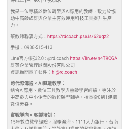
我是一位專精於數位轉型與AI應用的教練，致力於協
助中高齡族群與企業主有效運用科技工具提升生產
力。
蔡教練聯繫方式：
https://rdcoach.pse.is/62uqz2
手機：0988-515-413
Line官方帳號2.0 : @rd.coach
https://lin.ee/n4T9CGA
群英企業管理顧問股份有限公司
資訊顧問電子郵件：
hi@rd.coach
跨代際溝通 × AI賦能教學：
結合AI應用、數位工具教學與熟齡學習經驗，專注於
中高齡與中小企業的數位轉型輔導，擅長從0到1建構
數位素養。
實戰導向 × 客製培訓：
15年數位教學經驗，服務鴻海、1111人力銀行、台南
大學、瓦城集團等，設計實用導向的教學模組，強調