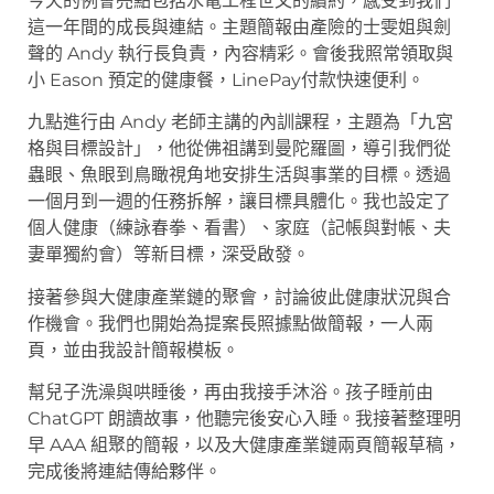
今天的例會亮點包括水電工程世文的續約，感受到我們
這一年間的成長與連結。主題簡報由產險的士雯姐與劍
聲的 Andy 執行長負責，內容精彩。會後我照常領取與
小 Eason 預定的健康餐，LinePay付款快速便利。
九點進行由 Andy 老師主講的內訓課程，主題為「九宮
格與目標設計」，他從佛祖講到曼陀羅圖，導引我們從
蟲眼、魚眼到鳥瞰視角地安排生活與事業的目標。透過
一個月到一週的任務拆解，讓目標具體化。我也設定了
個人健康（練詠春拳、看書）、家庭（記帳與對帳、夫
妻單獨約會）等新目標，深受啟發。
接著參與大健康產業鏈的聚會，討論彼此健康狀況與合
作機會。我們也開始為提案長照據點做簡報，一人兩
頁，並由我設計簡報模板。
幫兒子洗澡與哄睡後，再由我接手沐浴。孩子睡前由
ChatGPT 朗讀故事，他聽完後安心入睡。我接著整理明
早 AAA 組聚的簡報，以及大健康產業鏈兩頁簡報草稿，
完成後將連結傳給夥伴。