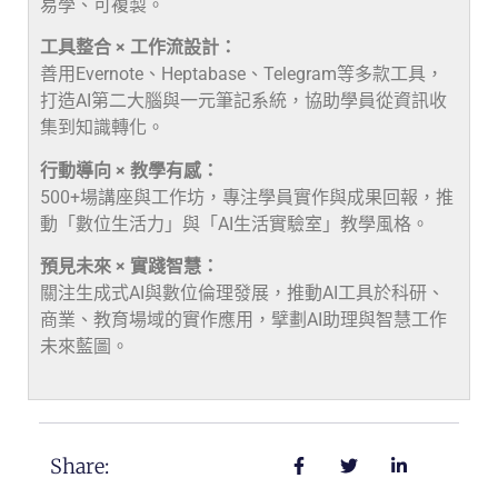
易學、可複製。
工具整合 × 工作流設計：
善用Evernote、Heptabase、Telegram等多款工具，
打造AI第二大腦與一元筆記系統，協助學員從資訊收
集到知識轉化。
行動導向 × 教學有感：
500+場講座與工作坊，專注學員實作與成果回報，推
動「數位生活力」與「AI生活實驗室」教學風格。
預見未來 × 實踐智慧：
關注生成式AI與數位倫理發展，推動AI工具於科研、
商業、教育場域的實作應用，擘劃AI助理與智慧工作
未來藍圖。
Share: