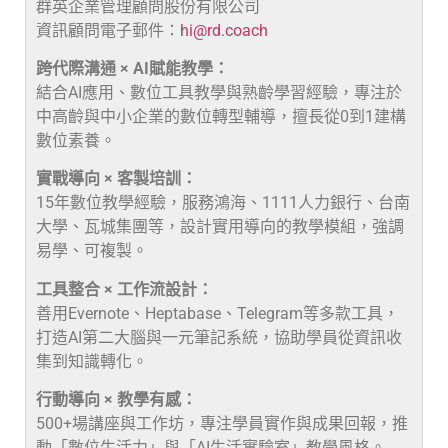
群英企業管理顧問股份有限公司
資訊顧問電子郵件：
hi@rd.coach
跨代際溝通 × AI賦能教學：
結合AI應用、數位工具教學與熟齡學習經驗，專注於
中高齡與中小企業的數位轉型輔導，擅長從0到1建構
數位素養。
實戰導向 × 客製培訓：
15年數位教學經驗，服務鴻海、1111人力銀行、台南
大學、瓦城集團等，設計實用導向的教學模組，強調
易學、可複製。
工具整合 × 工作流設計：
善用Evernote、Heptabase、Telegram等多款工具，
打造AI第二大腦與一元筆記系統，協助學員從資訊收
集到知識轉化。
行動導向 × 教學有感：
500+場講座與工作坊，專注學員實作與成果回報，推
動「數位生活力」與「AI生活實驗室」教學風格。