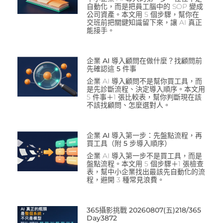
自動化，而是把員工腦中的 SOP 變成
公司資產。本文用 5 個步驟，幫你在
交班前把關鍵知識留下來，讓 AI 真正
能接手。
企業 AI 導入顧問在做什麼？找顧問前
先確認這 5 件事
企業 AI 導入顧問不是幫你買工具，而
是先診斷流程、決定導入順序。本文用
5 件事＋1 張比較表，幫你判斷現在該
不該找顧問、怎麼選對人。
企業 AI 導入第一步：先盤點流程，再
買工具（附 5 步導入順序）
企業 AI 導入第一步不是買工具，而是
盤點流程。本文用 5 個步驟＋1 張檢查
表，幫中小企業找出最該先自動化的流
程，避開 3 種常見浪費。
365攝影挑戰 20260807(五)218/365
Day3872