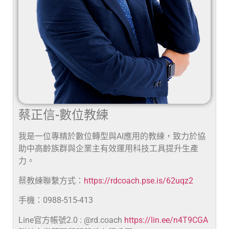
蔡正信-數位教練
我是一位專精於數位轉型與AI應用的教練，致力於協
助中高齡族群與企業主有效運用科技工具提升生產
力。
蔡教練聯繫方式：
https://rdcoach.pse.is/62uqz2
手機：0988-515-413
Line官方帳號2.0 : @rd.coach
https://lin.ee/n4T9CGA