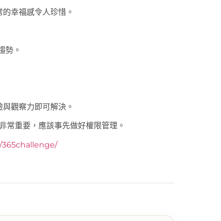
常的幸福感令人珍惜。
新趨勢。
驗與觀察力即可解決。
制權非常重要，應該事先做好權限管理。
y/365challenge/