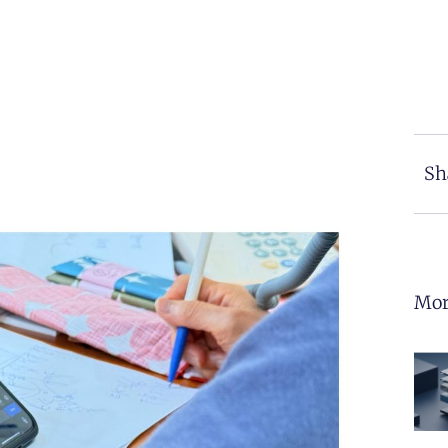
Sh
Mor