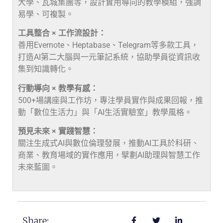
大學、瓦城集團等，設計實用導向的教學模組，強調
易學、可複製。
工具整合 × 工作流設計：
善用Evernote、Heptabase、Telegram等多款工具，
打造AI第二大腦與一元筆記系統，協助學員從資訊收
集到知識轉化。
行動導向 × 教學有感：
500+場講座與工作坊，專注學員實作與成果回報，推
動「數位生活力」與「AI生活實驗室」教學風格。
預見未來 × 實踐智慧：
關注生成式AI與數位倫理發展，推動AI工具於科研、
商業、教育場域的實作應用，擘劃AI助理與智慧工作
未來藍圖。
Share: