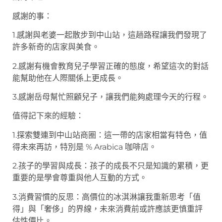
感謝的事：
1.感謝與老婆一起散步到中山站，這趟路程讓我們發現了
許多新奇的店家與美食。
2.感謝有機會教育兒子學習正確的態度，希望這次的對話
能幫助他在人際關係上更成長。
3.感謝岳母幫忙照顧兒子，讓我們能夠處理今天的行程。
值得記下來的經驗：
1.探索雙連到中山站商圈：這一帶的店家相當有特色，值
得未來再訪，特別是 % Arabica 咖啡店。
2.孩子的學習與成長：孩子的成長不只是知識的累積，更
重要的是學會尊重與他人互動的方式。
3.消費習慣的反思：高價位的冰淇淋讓我重新思考「值
得」與「奢侈」的界線，未來消費前或許應該更慎重評
估性價比。