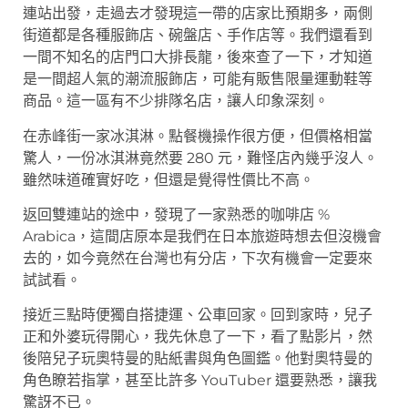
連站出發，走過去才發現這一帶的店家比預期多，兩側
街道都是各種服飾店、碗盤店、手作店等。我們還看到
一間不知名的店門口大排長龍，後來查了一下，才知道
是一間超人氣的潮流服飾店，可能有販售限量運動鞋等
商品。這一區有不少排隊名店，讓人印象深刻。
在赤峰街一家冰淇淋。點餐機操作很方便，但價格相當
驚人，一份冰淇淋竟然要 280 元，難怪店內幾乎沒人。
雖然味道確實好吃，但還是覺得性價比不高。
返回雙連站的途中，發現了一家熟悉的咖啡店 %
Arabica，這間店原本是我們在日本旅遊時想去但沒機會
去的，如今竟然在台灣也有分店，下次有機會一定要來
試試看。
接近三點時便獨自搭捷運、公車回家。回到家時，兒子
正和外婆玩得開心，我先休息了一下，看了點影片，然
後陪兒子玩奧特曼的貼紙書與角色圖鑑。他對奧特曼的
角色瞭若指掌，甚至比許多 YouTuber 還要熟悉，讓我
驚訝不已。