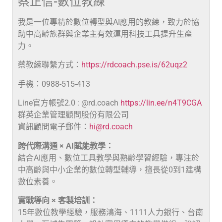
蔡正信-數位教練
我是一位專精於數位轉型與AI應用的教練，致力於協
助中高齡族群與企業主有效運用科技工具提升生產
力。
蔡教練聯繫方式：
https://rdcoach.pse.is/62uqz2
手機：0988-515-413
Line官方帳號2.0 : @rd.coach
https://lin.ee/n4T9CGA
群英企業管理顧問股份有限公司
資訊顧問電子郵件：
hi@rd.coach
跨代際溝通 × AI賦能教學：
結合AI應用、數位工具教學與熟齡學習經驗，專注於
中高齡與中小企業的數位轉型輔導，擅長從0到1建構
數位素養。
實戰導向 × 客製培訓：
15年數位教學經驗，服務鴻海、1111人力銀行、台南