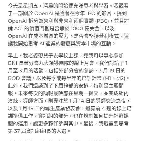
今天是星期五，清晨的開始便充滿思考與學習。我觀看
了一部關於 OpenAI 是否會在今年 IPO 的影片，提到
OpenAI 拆分為營利與非營利兩個實體 (PBC)，並且討
論 AGI 的價值門檻是否等於 1000 億美金，以及
OpenAI 在成本增長的壓力下是否會堅持營利模式。這
讓我開始思考 AI 產業的發展與資本市場的互動。
早上，我老婆帶兒子去學校上課，讓我可以專心參加
BNI 長榮分會九大領導團隊的線上月會。我們討論了 1
月至 3 月的活動，包括外部分會的參訪、3 月 19 日的
BOD 會議，以及每季或每半年的培訓計畫 (M1、M2)。
此外，我們還談到了下屆幹部的安排，特別是主題簡
報，未來每次的簡報最晚應在星期一提交，並完成組內
演練。導師方面，則專注於 1 月 14 日的導師交流之夜，
以及 1 月 19 日的導生產業發表會，還有前 4 週的線上培
訓準備工作。資訊組的部分，也在規劃如何提升社群媒
體的運用，讓更多夥伴參與其中。最後，我還需要思考
第 37 屆資訊組組長的人選。