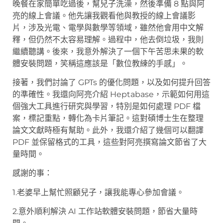
晚餐在家簡單吃過後，幫兒子洗澡，然後準備 8 點與阿
亮的線上會議。他先讓我觀看他與教授的線上會議影
片，涉及光電、電學與數學等領域，雖然他會用中文解
釋，但仍然不太容易理解。過程中，他去倒垃圾，我則
繼續聽講。後來，我意外解決了一個下午苦思未果的軟
體安裝問題，笑稱這應該是「數位教練的手感」。
接著，我們討論了 GPTs 的優化問題，以及如何提升回答
的準確性。我還向阿亮介紹 Heptabase，示範如何用這
個強大工具進行研究與學習，特別是如何處理 PDF 檔
案，標記重點，轉化為卡片筆記。這對碩博士生在整理
論文文獻時極有幫助。此外，我還介紹了幾個可以翻譯
PDF 並保留格式的工具，這些對阿亮撰寫論文節省了大
量時間。
感謝的事：
1.老婆早上幫忙照顧兒子，讓我能專心參加會議。
2.意外順利解決 AI 工作站軟體安裝問題，節省大量時