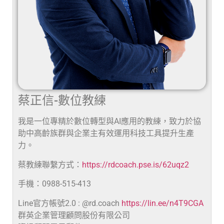
蔡正信-數位教練
我是一位專精於數位轉型與AI應用的教練，致力於協
助中高齡族群與企業主有效運用科技工具提升生產
力。
蔡教練聯繫方式：
https://rdcoach.pse.is/62uqz2
手機：0988-515-413
Line官方帳號2.0 : @rd.coach
https://lin.ee/n4T9CGA
群英企業管理顧問股份有限公司