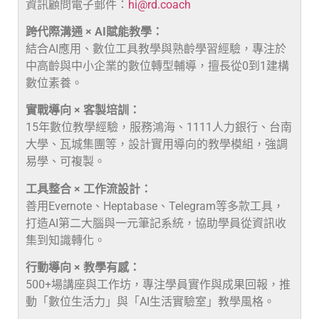
資訊顧問電子郵件：
hi@rd.coach
跨代際溝通 × AI賦能教學：
結合AI應用、數位工具教學與熟齡學習經驗，專注於
中高齡與中小企業的數位轉型輔導，擅長從0到1建構
數位素養。
實戰導向 × 客製培訓：
15年數位教學經驗，服務鴻海、1111人力銀行、台南
大學、瓦城集團等，設計實用導向的教學模組，強調
易學、可複製。
工具整合 × 工作流設計：
善用Evernote、Heptabase、Telegram等多款工具，
打造AI第二大腦與一元筆記系統，協助學員從資訊收
集到知識轉化。
行動導向 × 教學有感：
500+場講座與工作坊，專注學員實作與成果回報，推
動「數位生活力」與「AI生活實驗室」教學風格。