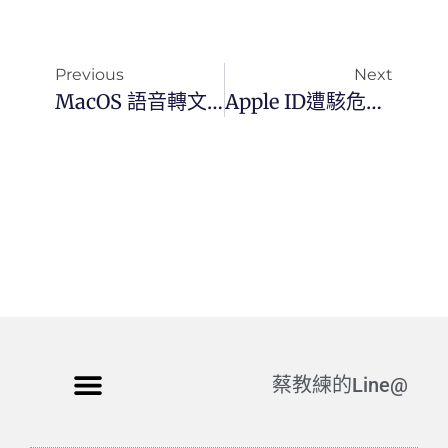
Previous
Next
MacOS 語音轉文字神器：mlx-Whisper 安裝教學與 Apple Silicon 效能極致優化指南
Apple ID遭駭危機 揭露電子錢包詐騙新招
蔡教練的Line@