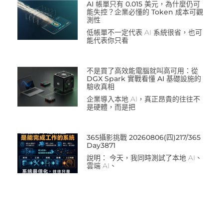
AI 帳單只有 0.015 美元，為什麼仍可
能失控？企業必懂的 Token 成本可觀
測性
低帳單不一定代表 AI 系統很省，也可
能代表你只看
不是買了高效能電腦就叫高可用：從
DGX Spark 實戰看懂 AI 基礎設施的
驗收真相
企業導入本地 AI，真正昂貴的往往不
是硬體，而是把
365攝影挑戰 20260806(四)217/365
Day3871
說明： 今天，我同時測試了本地 AI、
雲端 AI、