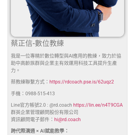
蔡正信-數位教練
我是一位專精於數位轉型與AI應用的教練，致力於協
助中高齡族群與企業主有效運用科技工具提升生產
力。
蔡教練聯繫方式：
https://rdcoach.pse.is/62uqz2
手機：0988-515-413
Line官方帳號2.0 : @rd.coach
https://lin.ee/n4T9CGA
群英企業管理顧問股份有限公司
資訊顧問電子郵件：
hi@rd.coach
跨代際溝通 × AI賦能教學：