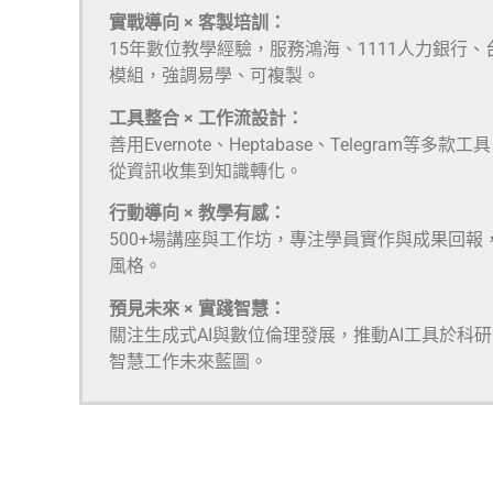
實戰導向 × 客製培訓：
15年數位教學經驗，服務鴻海、1111人力銀行
模組，強調易學、可複製。
工具整合 × 工作流設計：
善用Evernote、Heptabase、Telegra
從資訊收集到知識轉化。
行動導向 × 教學有感：
500+場講座與工作坊，專注學員實作與成果回報
風格。
預見未來 × 實踐智慧：
關注生成式AI與數位倫理發展，推動AI工具於科
智慧工作未來藍圖。