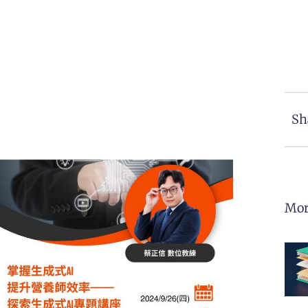
Sh
Mor