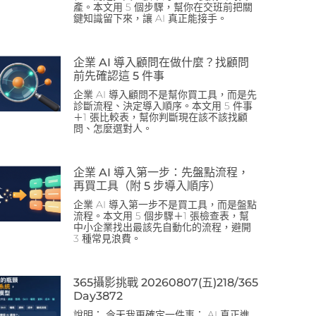
產。本文用 5 個步驟，幫你在交班前把關
鍵知識留下來，讓 AI 真正能接手。
企業 AI 導入顧問在做什麼？找顧問
前先確認這 5 件事
企業 AI 導入顧問不是幫你買工具，而是先
診斷流程、決定導入順序。本文用 5 件事
＋1 張比較表，幫你判斷現在該不該找顧
問、怎麼選對人。
企業 AI 導入第一步：先盤點流程，
再買工具（附 5 步導入順序）
企業 AI 導入第一步不是買工具，而是盤點
流程。本文用 5 個步驟＋1 張檢查表，幫
中小企業找出最該先自動化的流程，避開
3 種常見浪費。
365攝影挑戰 20260807(五)218/365
Day3872
說明： 今天我更確定一件事： AI 真正進