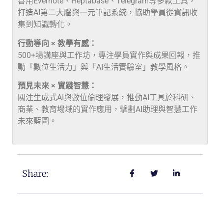
善用Evernote、Heptabase、Telegram等多款工具，
打造AI第二大腦與一元筆記系統，協助學員從資訊收
集到知識轉化。
行動導向 × 教學有感：
500+場講座與工作坊，專注學員實作與成果回報，推
動「數位生活力」與「AI生活實驗室」教學風格。
預見未來 × 實踐智慧：
關注生成式AI與數位倫理發展，推動AI工具於科研、
商業、教育場域的實作應用，擘劃AI助理與智慧工作
未來藍圖。
Share: