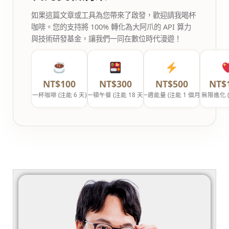
如果這篇文章或工具為您帶來了啟發，歡迎請我喝杯
咖啡。您的支持將 100% 轉化為大阿爪的 API 算力
與技術研發基金，讓我們一同在數位時代漫遊！
NT$100
NT$300
NT$500
NT$
一杯咖啡 (注能 6 天)
一頓午餐 (注能 18 天)
一週能量 (注能 1 個月)
無限進化 