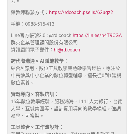
力。
蔡教練聯繫方式：
https://rdcoach.pse.is/62uqz2
手機：0988-515-413
Line官方帳號2.0 : @rd.coach
https://lin.ee/n4T9CGA
群英企業管理顧問股份有限公司
資訊顧問電子郵件：
hi@rd.coach
跨代際溝通 × AI賦能教學：
結合AI應用、數位工具教學與熟齡學習經驗，專注於
中高齡與中小企業的數位轉型輔導，擅長從0到1建構
數位素養。
實戰導向 × 客製培訓：
15年數位教學經驗，服務鴻海、1111人力銀行、台南
大學、瓦城集團等，設計實用導向的教學模組，強調
易學、可複製。
工具整合 × 工作流設計：