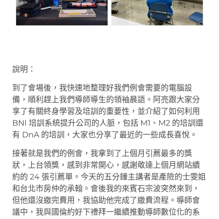
說明：
到了會場後，我快速地整理好我們例會需要的電腦設
備，順利趕上我們導師導生的領袖晨語。阿亮跟大家分
享了有關終身學習及培訓的重要性，並介紹了如何利用
BNI 培訓系統提升公司的人脈，包括 M1、M2 的培訓還
有 DnA 的培訓，大家也分享了最近的一些成長喜悅。
接著就是我們的例會，我拿到了上個月引薦最多的獎
狀，上台領獎，感到非常開心，感謝敬達上個月網站續
約的 24 張引薦單。今天的五分鐘主講者是產險的士雯姐
和台北市房仲的承翰。會後我的來賓石宗波突然來到，
但他還沒繳完費用，我協助他完成了繳費流程。導師會
議中，我與國倫約好下禮拜一繼續推動導師數位化的系