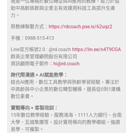
我是一位專精於數位轉型與AI應用的教練，致力於協
助中高齡族群與企業主有效運用科技工具提升生產
力。
蔡教練聯繫方式：
https://rdcoach.pse.is/62uqz2
手機：0988-515-413
Line官方帳號2.0 : @rd.coach
https://lin.ee/n4T9CGA
群英企業管理顧問股份有限公司
資訊顧問電子郵件：
hi@rd.coach
跨代際溝通 × AI賦能教學：
結合AI應用、數位工具教學與熟齡學習經驗，專注於
中高齡與中小企業的數位轉型輔導，擅長從0到1建構
數位素養。
實戰導向 × 客製培訓：
15年數位教學經驗，服務鴻海、1111人力銀行、台南
大學、瓦城集團等，設計實用導向的教學模組，強調
易學、可複製。