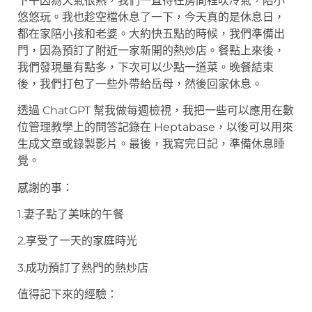
下午因為天氣很熱，我們一直待在房間裡吹冷氣，陪小
悠悠玩。我也趁空檔休息了一下，今天真的是休息日，
都在家陪小孩和老婆。大約快五點的時候，我們準備出
門，因為預訂了附近一家新開的熱炒店。餐點上來後，
我們發現量有點多，下次可以少點一道菜。晚餐結束
後，我們打包了一些外帶給岳母，然後回家休息。
透過 ChatGPT 幫我做每週檢視，我把一些可以應用在數
位管理教學上的問答記錄在 Heptabase，以後可以用來
生成文章或錄製影片。最後，我寫完日記，準備休息睡
覺。
感謝的事：
1.妻子點了美味的午餐
2.享受了一天的家庭時光
3.成功預訂了熱門的熱炒店
值得記下來的經驗：