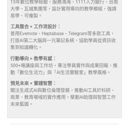
15年數位教學經驗，服務鴻海、1111人力銀行、台南
大學、瓦城集團等，設計實用導向的教學模組，強調
易學、可複製。
工具整合 × 工作流設計：
善用Evernote、Heptabase、Telegram等多款工具，
打造AI第二大腦與一元筆記系統，協助學員從資訊收
集到知識轉化。
行動導向 × 教學有感：
500+場講座與工作坊，專注學員實作與成果回報，推
動「數位生活力」與「AI生活實驗室」教學風格。
預見未來 × 實踐智慧：
關注生成式AI與數位倫理發展，推動AI工具於科研、
商業、教育場域的實作應用，擘劃AI助理與智慧工作
未來藍圖。