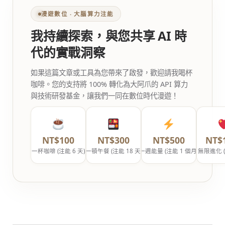
漫遊數位 ‧ 大腦算力注能
我持續探索，與您共享 AI 時
代的實戰洞察
如果這篇文章或工具為您帶來了啟發，歡迎請我喝杯
咖啡。您的支持將 100% 轉化為大阿爪的 API 算力
與技術研發基金，讓我們一同在數位時代漫遊！
NT$100
NT$300
NT$500
NT$
一杯咖啡 (注能 6 天)
一頓午餐 (注能 18 天)
一週能量 (注能 1 個月)
無限進化 