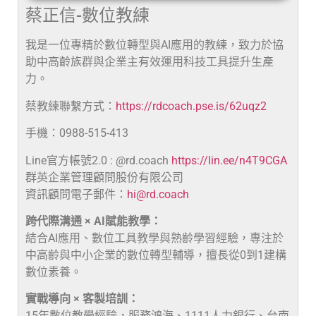
蔡正信-數位教練
我是一位專精於數位轉型與AI應用的教練，致力於協
助中高齡族群與企業主有效運用科技工具提升生產
力。
蔡教練聯繫方式：
https://rdcoach.pse.is/62uqz2
手機：0988-515-413
Line官方帳號2.0 : @rd.coach
https://lin.ee/n4T9CGA
群英企業管理顧問股份有限公司
資訊顧問電子郵件：
hi@rd.coach
跨代際溝通 × AI賦能教學：
結合AI應用、數位工具教學與熟齡學習經驗，專注於
中高齡與中小企業的數位轉型輔導，擅長從0到1建構
數位素養。
實戰導向 × 客製培訓：
15年數位教學經驗，服務鴻海、1111人力銀行、台南