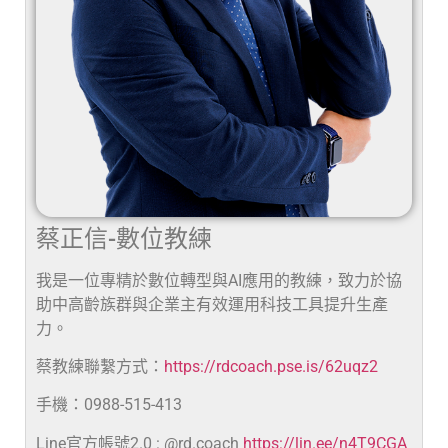
蔡正信-數位教練
我是一位專精於數位轉型與AI應用的教練，致力於協
助中高齡族群與企業主有效運用科技工具提升生產
力。
蔡教練聯繫方式：
https://rdcoach.pse.is/62uqz2
手機：0988-515-413
Line官方帳號2.0 : @rd.coach
https://lin.ee/n4T9CGA