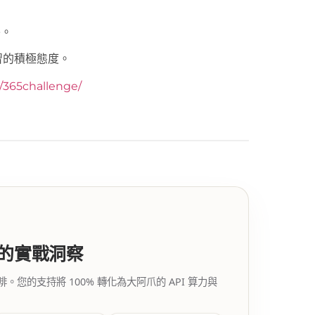
餐。
習的積極態度。
y/365challenge/
代的實戰洞察
的支持將 100% 轉化為大阿爪的 API 算力與