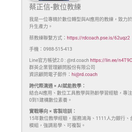
蔡正信-數位教練
我是一位專精於數位轉型與AI應用的教練，致力
升生產力。
蔡教練聯繫方式：
https://rdcoach.pse.is/62uqz2
手機：0988-515-413
Line官方帳號2.0 : @rd.coach
https://lin.ee/n4T9
群英企業管理顧問股份有限公司
資訊顧問電子郵件：
hi@rd.coach
跨代際溝通 × AI賦能教學：
結合AI應用、數位工具教學與熟齡學習經驗，專
0到1建構數位素養。
實戰導向 × 客製培訓：
15年數位教學經驗，服務鴻海、1111人力銀行
模組，強調易學、可複製。