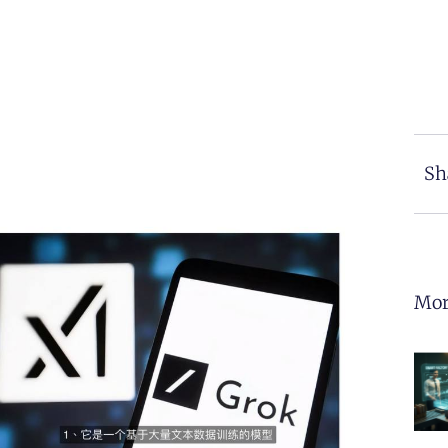
Sh
Mor