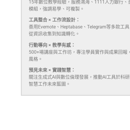
15年數位教學經驗，服務鴻海、1111人力銀行
模組，強調易學、可複製。
工具整合 × 工作流設計：
善用Evernote、Heptabase、Telegra
從資訊收集到知識轉化。
行動導向 × 教學有感：
500+場講座與工作坊，專注學員實作與成果回報
風格。
預見未來 × 實踐智慧：
關注生成式AI與數位倫理發展，推動AI工具於科
智慧工作未來藍圖。