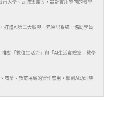
、台南大學、瓦城集團等，設計實用導向的教學
m等多款工具，打造AI第二大腦與一元筆記系統，協助學員
，推動「數位生活力」與「AI生活實驗室」教學
研、商業、教育場域的實作應用，擘劃AI助理與