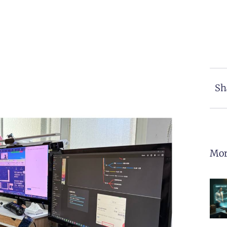
Sh
Mor