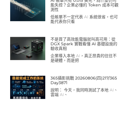
AI 帳單只有 0.015 美元，為什麼仍可
能失控？企業必懂的 Token 成本可觀
測性
低帳單不一定代表 AI 系統很省，也可
能代表你只看
不是買了高效能電腦就叫高可用：從
DGX Spark 實戰看懂 AI 基礎設施的
驗收真相
企業導入本地 AI，真正昂貴的往往不
是硬體，而是把
365攝影挑戰 20260806(四)217/365
Day3871
說明： 今天，我同時測試了本地 AI、
雲端 AI、