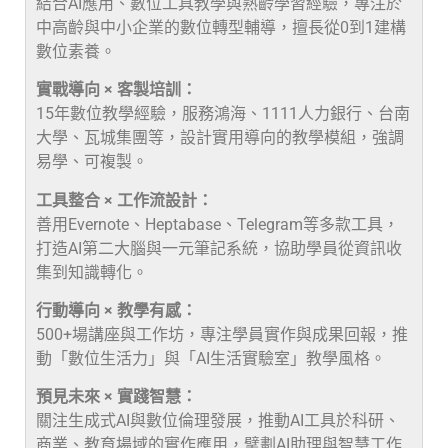
結合AI應用、數位工具教學與熟齡學習經驗，專注於
中高齡與中小企業的數位轉型輔導，擅長從0到1建構
數位素養。
實戰導向 × 客製培訓：
15年數位教學經驗，服務鴻海、1111人力銀行、台南
大學、瓦城集團等，設計實用導向的教學模組，強調
易學、可複製。
工具整合 × 工作流設計：
善用Evernote、Heptabase、Telegram等多款工具，
打造AI第二大腦與一元筆記系統，協助學員從資訊收
集到知識轉化。
行動導向 × 教學有感：
500+場講座與工作坊，專注學員實作與成果回報，推
動「數位生活力」與「AI生活實驗室」教學風格。
預見未來 × 實踐智慧：
關注生成式AI與數位倫理發展，推動AI工具於科研、
商業、教育場域的實作應用，擘劃AI助理與智慧工作