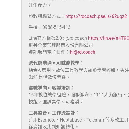
升生產力。
蔡教練聯繫方式：
https://rdcoach.pse.is/62uqz2
手機：0988-515-413
Line官方帳號2.0 : @rd.coach
https://lin.ee/n4T9
群英企業管理顧問股份有限公司
資訊顧問電子郵件：
hi@rd.coach
跨代際溝通 × AI賦能教學：
結合AI應用、數位工具教學與熟齡學習經驗，專
0到1建構數位素養。
實戰導向 × 客製培訓：
15年數位教學經驗，服務鴻海、1111人力銀行
模組，強調易學、可複製。
工具整合 × 工作流設計：
善用Evernote、Heptabase、Telegra
從資訊收集到知識轉化。