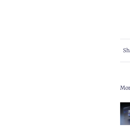
Sh
Mor