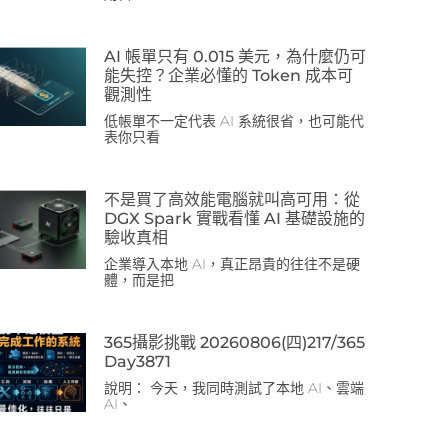
AI 帳單只有 0.015 美元，為什麼仍可
能失控？企業必懂的 Token 成本可
觀測性
低帳單不一定代表 AI 系統很省，也可能代
表你只看
不是買了高效能電腦就叫高可用：從
DGX Spark 實戰看懂 AI 基礎設施的
驗收真相
企業導入本地 AI，真正昂貴的往往不是硬
體，而是把
365攝影挑戰 20260806(四)217/365
Day3871
說明： 今天，我同時測試了本地 AI、雲端
AI、