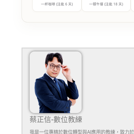
一杯咖啡 (注能 6 天)
一頓午餐 (注能 18 天)
蔡正信-數位教練
我是一位專精於數位轉型與AI應用的教練，致力