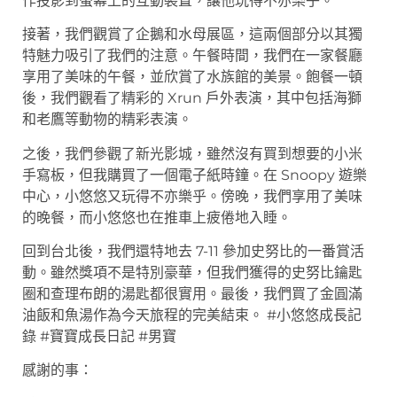
作投影到螢幕上的互動裝置，讓他玩得不亦樂乎。
接著，我們觀賞了企鵝和水母展區，這兩個部分以其獨
特魅力吸引了我們的注意。午餐時間，我們在一家餐廳
享用了美味的午餐，並欣賞了水族館的美景。飽餐一頓
後，我們觀看了精彩的 Xrun 戶外表演，其中包括海獅
和老鷹等動物的精彩表演。
之後，我們參觀了新光影城，雖然沒有買到想要的小米
手寫板，但我購買了一個電子紙時鐘。在 Snoopy 遊樂
中心，小悠悠又玩得不亦樂乎。傍晚，我們享用了美味
的晚餐，而小悠悠也在推車上疲倦地入睡。
回到台北後，我們還特地去 7-11 參加史努比的一番賞活
動。雖然獎項不是特別豪華，但我們獲得的史努比鑰匙
圈和查理布朗的湯匙都很實用。最後，我們買了金圓滿
油飯和魚湯作為今天旅程的完美結束。 #小悠悠成長記
錄 #寶寶成長日記 #男寶
感謝的事：