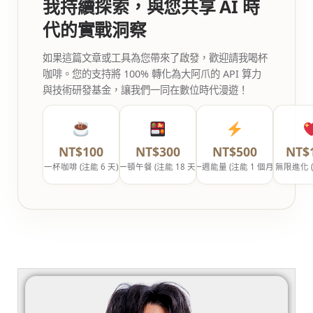
我持續探索，與您共享 AI 時
代的實戰洞察
如果這篇文章或工具為您帶來了啟發，歡迎請我喝杯
咖啡。您的支持將 100% 轉化為大阿爪的 API 算力
與技術研發基金，讓我們一同在數位時代漫遊！
NT$100
NT$300
NT$500
NT$
一杯咖啡 (注能 6 天)
一頓午餐 (注能 18 天)
一週能量 (注能 1 個月)
無限進化 