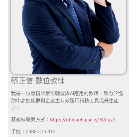
蔡正信-數位教練
我是一位專精於數位轉型與AI應用的教練，致力於協
助中高齡族群與企業主有效運用科技工具提升生產
力。
蔡教練聯繫方式：
https://rdcoach.pse.is/62uqz2
手機：0988-515-413