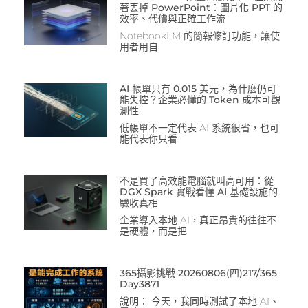
著丟掉 PowerPoint：圖片化 PPT 的
效率、代價與正確工作流
NotebookLM 的簡報修訂功能，讓使
用者用自
AI 帳單只有 0.015 美元，為什麼仍可
能失控？企業必懂的 Token 成本可觀
測性
低帳單不一定代表 AI 系統很省，也可
能代表你只看
不是買了高效能電腦就叫高可用：從
DGX Spark 實戰看懂 AI 基礎設施的
驗收真相
企業導入本地 AI，真正昂貴的往往不
是硬體，而是把
365攝影挑戰 20260806(四)217/365
Day3871
說明： 今天，我同時測試了本地 AI、