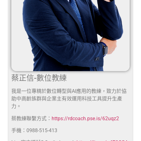
蔡正信-數位教練
我是一位專精於數位轉型與AI應用的教練，致力於協
助中高齡族群與企業主有效運用科技工具提升生產
力。
蔡教練聯繫方式：
https://rdcoach.pse.is/62uqz2
手機：0988-515-413