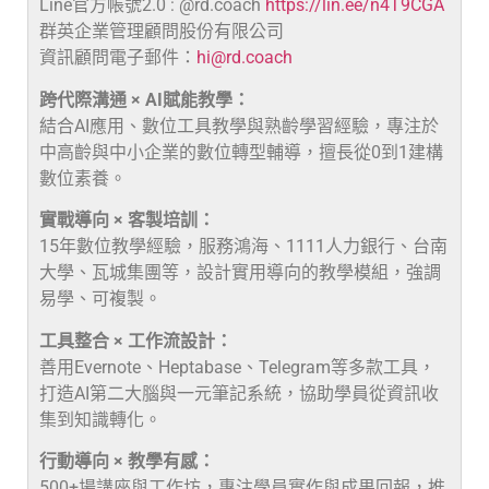
Line官方帳號2.0 : @rd.coach
https://lin.ee/n4T9CGA
群英企業管理顧問股份有限公司
資訊顧問電子郵件：
hi@rd.coach
跨代際溝通 × AI賦能教學：
結合AI應用、數位工具教學與熟齡學習經驗，專注於
中高齡與中小企業的數位轉型輔導，擅長從0到1建構
數位素養。
實戰導向 × 客製培訓：
15年數位教學經驗，服務鴻海、1111人力銀行、台南
大學、瓦城集團等，設計實用導向的教學模組，強調
易學、可複製。
工具整合 × 工作流設計：
善用Evernote、Heptabase、Telegram等多款工具，
打造AI第二大腦與一元筆記系統，協助學員從資訊收
集到知識轉化。
行動導向 × 教學有感：
500+場講座與工作坊，專注學員實作與成果回報，推