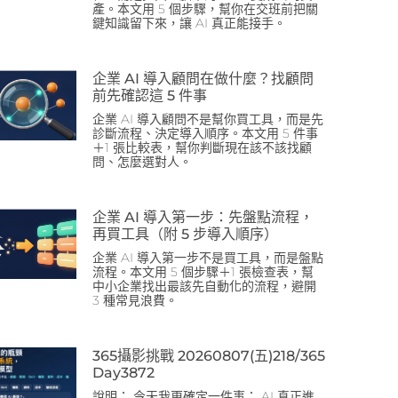
產。本文用 5 個步驟，幫你在交班前把關
鍵知識留下來，讓 AI 真正能接手。
企業 AI 導入顧問在做什麼？找顧問
前先確認這 5 件事
企業 AI 導入顧問不是幫你買工具，而是先
診斷流程、決定導入順序。本文用 5 件事
＋1 張比較表，幫你判斷現在該不該找顧
問、怎麼選對人。
企業 AI 導入第一步：先盤點流程，
再買工具（附 5 步導入順序）
企業 AI 導入第一步不是買工具，而是盤點
流程。本文用 5 個步驟＋1 張檢查表，幫
中小企業找出最該先自動化的流程，避開
3 種常見浪費。
365攝影挑戰 20260807(五)218/365
Day3872
說明： 今天我更確定一件事： AI 真正進