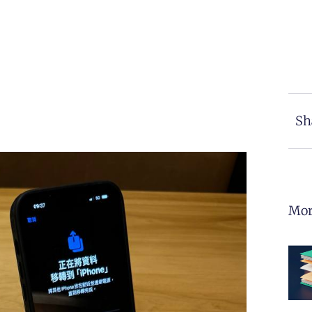
Sh
Mor