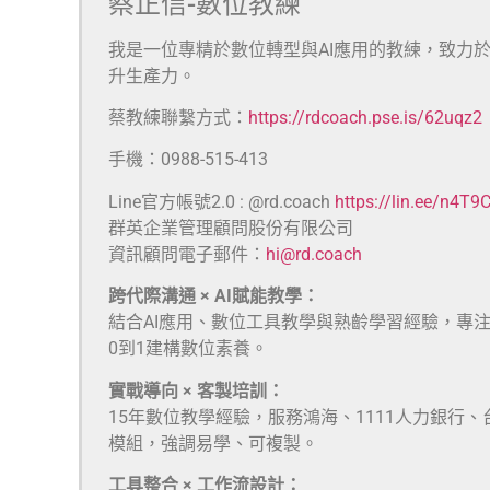
蔡正信-數位教練
我是一位專精於數位轉型與AI應用的教練，致力
升生產力。
蔡教練聯繫方式：
https://rdcoach.pse.is/62uqz2
手機：0988-515-413
Line官方帳號2.0 : @rd.coach
https://lin.ee/n4T9
群英企業管理顧問股份有限公司
資訊顧問電子郵件：
hi@rd.coach
跨代際溝通 × AI賦能教學：
結合AI應用、數位工具教學與熟齡學習經驗，專
0到1建構數位素養。
實戰導向 × 客製培訓：
15年數位教學經驗，服務鴻海、1111人力銀行
模組，強調易學、可複製。
工具整合 × 工作流設計：