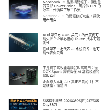
NotebookLM 能重構簡報了，但別急
著丟掉 PowerPoint：圖片化 PPT 的
效率、代價與正確工作流
NotebookLM 的簡報修訂功能，讓使
用者用自
AI 帳單只有 0.015 美元，為什麼仍可
能失控？企業必懂的 Token 成本可觀
測性
低帳單不一定代表 AI 系統很省，也可
能代表你只看
不是買了高效能電腦就叫高可用：從
DGX Spark 實戰看懂 AI 基礎設施的
驗收真相
企業導入本地 AI，真正昂貴的往往不
是硬體，而是把
365攝影挑戰 20260806(四)217/365
Day3871