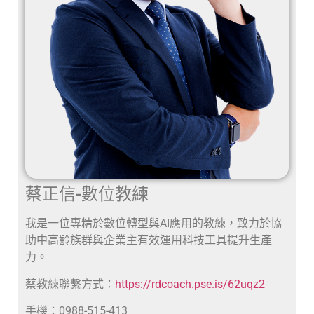
蔡正信-數位教練
我是一位專精於數位轉型與AI應用的教練，致力於協
助中高齡族群與企業主有效運用科技工具提升生產
力。
蔡教練聯繫方式：
https://rdcoach.pse.is/62uqz2
手機：0988-515-413