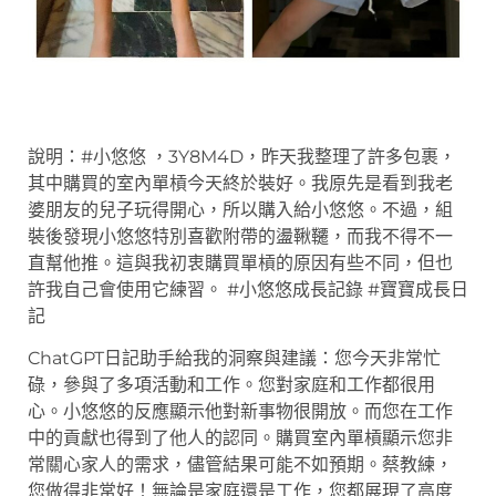
說明：#小悠悠 ，3Y8M4D，昨天我整理了許多包裹，
其中購買的室內單槓今天終於裝好。我原先是看到我老
婆朋友的兒子玩得開心，所以購入給小悠悠。不過，組
裝後發現小悠悠特別喜歡附帶的盪鞦韆，而我不得不一
直幫他推。這與我初衷購買單槓的原因有些不同，但也
許我自己會使用它練習。 #小悠悠成長記錄 #寶寶成長日
記
ChatGPT日記助手給我的洞察與建議：您今天非常忙
碌，參與了多項活動和工作。您對家庭和工作都很用
心。小悠悠的反應顯示他對新事物很開放。而您在工作
中的貢獻也得到了他人的認同。購買室內單槓顯示您非
常關心家人的需求，儘管結果可能不如預期。蔡教練，
您做得非常好！無論是家庭還是工作，您都展現了高度