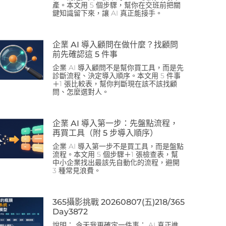
產。本文用 5 個步驟，幫你在交班前把關
鍵知識留下來，讓 AI 真正能接手。
企業 AI 導入顧問在做什麼？找顧問
前先確認這 5 件事
企業 AI 導入顧問不是幫你買工具，而是先
診斷流程、決定導入順序。本文用 5 件事
＋1 張比較表，幫你判斷現在該不該找顧
問、怎麼選對人。
企業 AI 導入第一步：先盤點流程，
再買工具（附 5 步導入順序）
企業 AI 導入第一步不是買工具，而是盤點
流程。本文用 5 個步驟＋1 張檢查表，幫
中小企業找出最該先自動化的流程，避開
3 種常見浪費。
365攝影挑戰 20260807(五)218/365
Day3872
說明： 今天我更確定一件事： AI 真正進