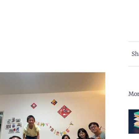
Sh
Mor