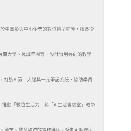
注於中高齡與中小企業的數位轉型輔導，擅長從
、台南大學、瓦城集團等，設計實用導向的教學
m等多款工具，打造AI第二大腦與一元筆記系統，協助學員
，推動「數位生活力」與「AI生活實驗室」教學
研、商業、教育場域的實作應用，擘劃AI助理與