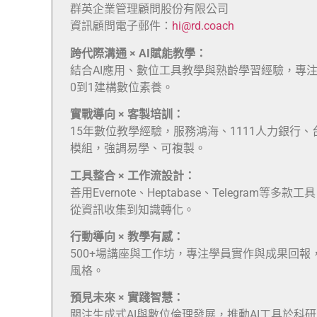
群英企業管理顧問股份有限公司
資訊顧問電子郵件：
hi@rd.coach
跨代際溝通 × AI賦能教學：
結合AI應用、數位工具教學與熟齡學習經驗，專
0到1建構數位素養。
實戰導向 × 客製培訓：
15年數位教學經驗，服務鴻海、1111人力銀行
模組，強調易學、可複製。
工具整合 × 工作流設計：
善用Evernote、Heptabase、Telegra
從資訊收集到知識轉化。
行動導向 × 教學有感：
500+場講座與工作坊，專注學員實作與成果回報
風格。
預見未來 × 實踐智慧：
關注生成式AI與數位倫理發展，推動AI工具於科