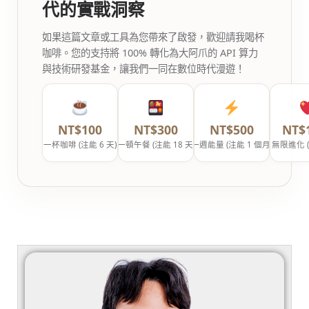
代的實戰洞察
如果這篇文章或工具為您帶來了啟發，歡迎請我喝杯
咖啡。您的支持將 100% 轉化為大阿爪的 API 算力
與技術研發基金，讓我們一同在數位時代漫遊！
NT$100
NT$300
NT$500
NT$
一杯咖啡 (注能 6 天)
一頓午餐 (注能 18 天)
一週能量 (注能 1 個月)
無限進化 