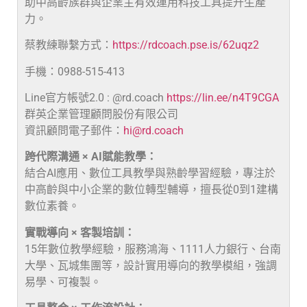
助中高齡族群與企業主有效運用科技工具提升生產
力。
蔡教練聯繫方式：
https://rdcoach.pse.is/62uqz2
手機：0988-515-413
Line官方帳號2.0 : @rd.coach
https://lin.ee/n4T9CGA
群英企業管理顧問股份有限公司
資訊顧問電子郵件：
hi@rd.coach
跨代際溝通 × AI賦能教學：
結合AI應用、數位工具教學與熟齡學習經驗，專注於
中高齡與中小企業的數位轉型輔導，擅長從0到1建構
數位素養。
實戰導向 × 客製培訓：
15年數位教學經驗，服務鴻海、1111人力銀行、台南
大學、瓦城集團等，設計實用導向的教學模組，強調
易學、可複製。