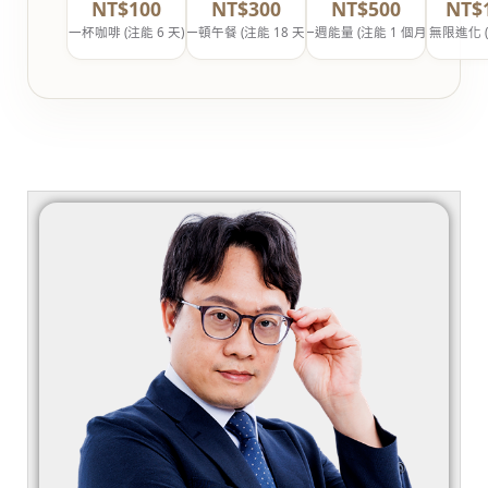
NT$100
NT$300
NT$500
NT$
一杯咖啡 (注能 6 天)
一頓午餐 (注能 18 天)
一週能量 (注能 1 個月)
無限進化 