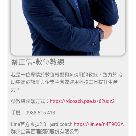
蔡正信-數位教練
我是一位專精於數位轉型與AI應用的教練，致力於協
助中高齡族群與企業主有效運用科技工具提升生產
力。
蔡教練聯繫方式：
https://rdcoach.pse.is/62uqz2
手機：0988-515-413
Line官方帳號2.0 : @rd.coach
https://lin.ee/n4T9CGA
群英企業管理顧問股份有限公司