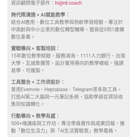
資訊顧問電子郵件：
hi@rd.coach
跨代際溝通 × AI賦能教學：
結合AI應用、數位工具教學與熟齡學習經驗，專注於
中高齡與中小企業的數位轉型輔導，擅長從0到1建構
數位素養。
實戰導向 × 客製培訓：
15年數位教學經驗，服務鴻海、1111人力銀行、台南
大學、瓦城集團等，設計實用導向的教學模組，強調
易學、可複製。
工具整合 × 工作流設計：
善用Evernote、Heptabase、Telegram等多款工具，
打造AI第二大腦與一元筆記系統，協助學員從資訊收
集到知識轉化。
行動導向 × 教學有感：
500+場講座與工作坊，專注學員實作與成果回報，推
動「數位生活力」與「AI生活實驗室」教學風格。