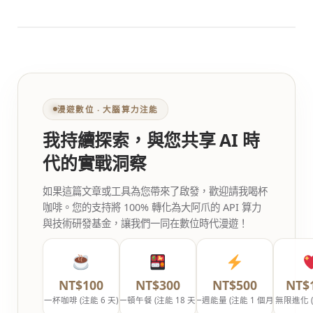
漫遊數位 ‧ 大腦算力注能
我持續探索，與您共享 AI 時
代的實戰洞察
如果這篇文章或工具為您帶來了啟發，歡迎請我喝杯
咖啡。您的支持將 100% 轉化為大阿爪的 API 算力
與技術研發基金，讓我們一同在數位時代漫遊！
NT$100
NT$300
NT$500
NT$
一杯咖啡 (注能 6 天)
一頓午餐 (注能 18 天)
一週能量 (注能 1 個月)
無限進化 