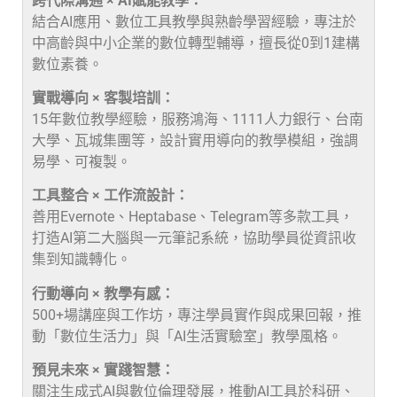
跨代際溝通 × AI賦能教學：
結合AI應用、數位工具教學與熟齡學習經驗，專注於
中高齡與中小企業的數位轉型輔導，擅長從0到1建構
數位素養。
實戰導向 × 客製培訓：
15年數位教學經驗，服務鴻海、1111人力銀行、台南
大學、瓦城集團等，設計實用導向的教學模組，強調
易學、可複製。
工具整合 × 工作流設計：
善用Evernote、Heptabase、Telegram等多款工具，
打造AI第二大腦與一元筆記系統，協助學員從資訊收
集到知識轉化。
行動導向 × 教學有感：
500+場講座與工作坊，專注學員實作與成果回報，推
動「數位生活力」與「AI生活實驗室」教學風格。
預見未來 × 實踐智慧：
關注生成式AI與數位倫理發展，推動AI工具於科研、