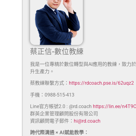
蔡正信-數位教練
我是一位專精於數位轉型與AI應用的教練，致力
升生產力。
蔡教練聯繫方式：
https://rdcoach.pse.is/62uqz2
手機：0988-515-413
Line官方帳號2.0 : @rd.coach
https://lin.ee/n4T9
群英企業管理顧問股份有限公司
資訊顧問電子郵件：
hi@rd.coach
跨代際溝通 × AI賦能教學：