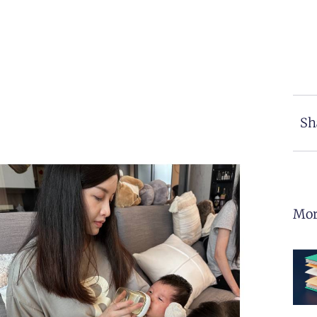
Sh
Mor