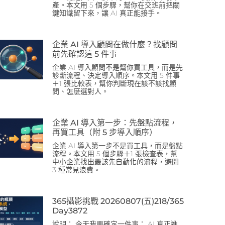
產。本文用 5 個步驟，幫你在交班前把關
鍵知識留下來，讓 AI 真正能接手。
企業 AI 導入顧問在做什麼？找顧問
前先確認這 5 件事
企業 AI 導入顧問不是幫你買工具，而是先
診斷流程、決定導入順序。本文用 5 件事
＋1 張比較表，幫你判斷現在該不該找顧
問、怎麼選對人。
企業 AI 導入第一步：先盤點流程，
再買工具（附 5 步導入順序）
企業 AI 導入第一步不是買工具，而是盤點
流程。本文用 5 個步驟＋1 張檢查表，幫
中小企業找出最該先自動化的流程，避開
3 種常見浪費。
365攝影挑戰 20260807(五)218/365
Day3872
說明： 今天我更確定一件事： AI 真正進