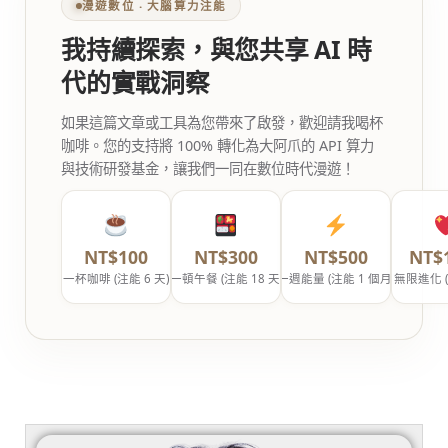
漫遊數位 ‧ 大腦算力注能
我持續探索，與您共享 AI 時
代的實戰洞察
如果這篇文章或工具為您帶來了啟發，歡迎請我喝杯
咖啡。您的支持將 100% 轉化為大阿爪的 API 算力
與技術研發基金，讓我們一同在數位時代漫遊！
NT$100
NT$300
NT$500
NT$
一杯咖啡 (注能 6 天)
一頓午餐 (注能 18 天)
一週能量 (注能 1 個月)
無限進化 