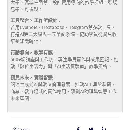
大學、瓦城集團等，設計實用導向的教學模組，強調
易學、可複製。
工具整合 × 工作流設計：
善用Evernote、Heptabase、Telegram等多款工具，
打造AI第二大腦與一元筆記系統，協助學員從資訊收
集到知識轉化。
行動導向 × 教學有感：
500+場講座與工作坊，專注學員實作與成果回報，推
動「數位生活力」與「AI生活實驗室」教學風格。
預見未來 × 實踐智慧：
關注生成式AI與數位倫理發展，推動AI工具於科研、
商業、教育場域的實作應用，擘劃AI助理與智慧工作
未來藍圖。
Share: