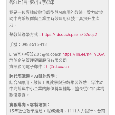
蔡正信-數位教練
我是一位專精於數位轉型與AI應用的教練，致力於協
助中高齡族群與企業主有效運用科技工具提升生產
力。
蔡教練聯繫方式：
https://rdcoach.pse.is/62uqz2
手機：0988-515-413
Line官方帳號2.0 : @rd.coach
https://lin.ee/n4T9CGA
群英企業管理顧問股份有限公司
資訊顧問電子郵件：
hi@rd.coach
跨代際溝通 × AI賦能教學：
結合AI應用、數位工具教學與熟齡學習經驗，專注於
中高齡與中小企業的數位轉型輔導，擅長從0到1建構
數位素養。
實戰導向 × 客製培訓：
15年數位教學經驗，服務鴻海、1111人力銀行、台南