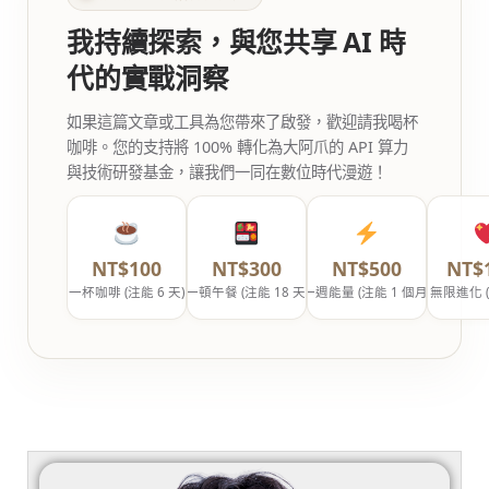
我持續探索，與您共享 AI 時
代的實戰洞察
如果這篇文章或工具為您帶來了啟發，歡迎請我喝杯
咖啡。您的支持將 100% 轉化為大阿爪的 API 算力
與技術研發基金，讓我們一同在數位時代漫遊！
NT$100
NT$300
NT$500
NT$
一杯咖啡 (注能 6 天)
一頓午餐 (注能 18 天)
一週能量 (注能 1 個月)
無限進化 