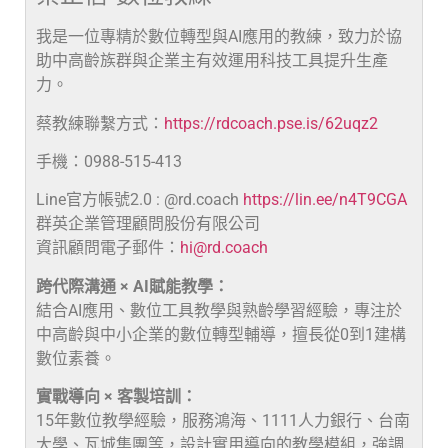
我是一位專精於數位轉型與AI應用的教練，致力於協
助中高齡族群與企業主有效運用科技工具提升生產
力。
蔡教練聯繫方式：
https://rdcoach.pse.is/62uqz2
手機：0988-515-413
Line官方帳號2.0 : @rd.coach
https://lin.ee/n4T9CGA
群英企業管理顧問股份有限公司
資訊顧問電子郵件：
hi@rd.coach
跨代際溝通 × AI賦能教學：
結合AI應用、數位工具教學與熟齡學習經驗，專注於
中高齡與中小企業的數位轉型輔導，擅長從0到1建構
數位素養。
實戰導向 × 客製培訓：
15年數位教學經驗，服務鴻海、1111人力銀行、台南
大學、瓦城集團等，設計實用導向的教學模組，強調