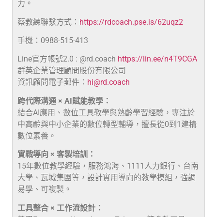
力。
蔡教練聯繫方式：
https://rdcoach.pse.is/62uqz2
手機：0988-515-413
Line官方帳號2.0 : @rd.coach
https://lin.ee/n4T9CGA
群英企業管理顧問股份有限公司
資訊顧問電子郵件：
hi@rd.coach
跨代際溝通 × AI賦能教學：
結合AI應用、數位工具教學與熟齡學習經驗，專注於
中高齡與中小企業的數位轉型輔導，擅長從0到1建構
數位素養。
實戰導向 × 客製培訓：
15年數位教學經驗，服務鴻海、1111人力銀行、台南
大學、瓦城集團等，設計實用導向的教學模組，強調
易學、可複製。
工具整合 × 工作流設計：