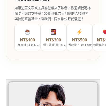
如果這篇文章或工具為您帶來了啟發，歡迎請我喝杯
咖啡。您的支持將 100% 轉化為大阿爪的 API 算力
與技術研發基金，讓我們一同在數位時代漫遊！
NT$100
NT$300
NT$500
NT$
一杯咖啡 (注能 6 天)
一頓午餐 (注能 18 天)
一週能量 (注能 1 個月)
無限進化 