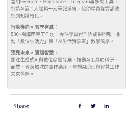
善用Evernote、Heptabase、Telegram等多款工具，
打造AI第二大腦與一元筆記系統，協助學員從資訊收
集到知識轉化。
行動導向 × 教學有感：
500+場講座與工作坊，專注學員實作與成果回報，推
動「數位生活力」與「AI生活實驗室」教學風格。
預見未來 × 實踐智慧：
關注生成式AI與數位倫理發展，推動AI工具於科研、
商業、教育場域的實作應用，擘劃AI助理與智慧工作
未來藍圖。
Share: