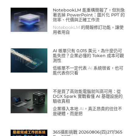
NotebookLM 能重構簡報了，但別急
著丟掉 PowerPoint：圖片化 PPT 的
效率、代價與正確工作流
NotebookLM 的簡報修訂功能，讓使
用者用自
AI 帳單只有 0.015 美元，為什麼仍可
能失控？企業必懂的 Token 成本可觀
測性
低帳單不一定代表 AI 系統很省，也可
能代表你只看
不是買了高效能電腦就叫高可用：從
DGX Spark 實戰看懂 AI 基礎設施的
驗收真相
企業導入本地 AI，真正昂貴的往往不
是硬體，而是把
365攝影挑戰 20260806(四)217/365