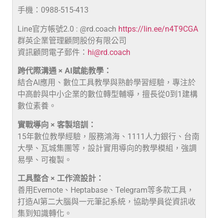
手機：0988-515-413
Line官方帳號2.0 : @rd.coach
https://lin.ee/n4T9CGA
群英企業管理顧問股份有限公司
資訊顧問電子郵件：
hi@rd.coach
跨代際溝通 × AI賦能教學：
結合AI應用、數位工具教學與熟齡學習經驗，專注於
中高齡與中小企業的數位轉型輔導，擅長從0到1建構
數位素養。
實戰導向 × 客製培訓：
15年數位教學經驗，服務鴻海、1111人力銀行、台南
大學、瓦城集團等，設計實用導向的教學模組，強調
易學、可複製。
工具整合 × 工作流設計：
善用Evernote、Heptabase、Telegram等多款工具，
打造AI第二大腦與一元筆記系統，協助學員從資訊收
集到知識轉化。