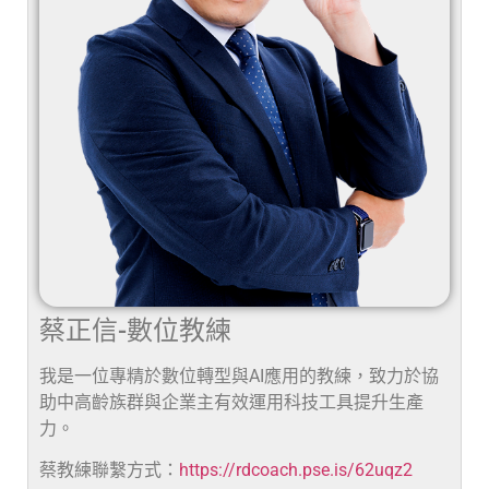
蔡正信-數位教練
我是一位專精於數位轉型與AI應用的教練，致力於協
助中高齡族群與企業主有效運用科技工具提升生產
力。
蔡教練聯繫方式：
https://rdcoach.pse.is/62uqz2