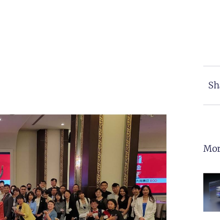
Sh
Mor