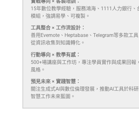
實戰導向 × 客製培訓：
15年數位教學經驗，服務鴻海、1111人力銀行
模組，強調易學、可複製。
工具整合 × 工作流設計：
善用Evernote、Heptabase、Telegra
從資訊收集到知識轉化。
行動導向 × 教學有感：
500+場講座與工作坊，專注學員實作與成果回報
風格。
預見未來 × 實踐智慧：
關注生成式AI與數位倫理發展，推動AI工具於科
智慧工作未來藍圖。