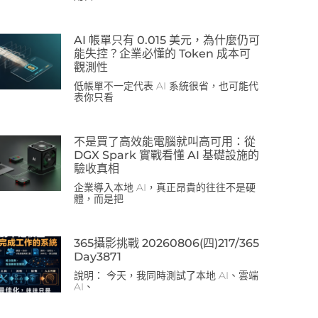
AI 帳單只有 0.015 美元，為什麼仍可
能失控？企業必懂的 Token 成本可
觀測性
低帳單不一定代表 AI 系統很省，也可能代
表你只看
不是買了高效能電腦就叫高可用：從
DGX Spark 實戰看懂 AI 基礎設施的
驗收真相
企業導入本地 AI，真正昂貴的往往不是硬
體，而是把
365攝影挑戰 20260806(四)217/365
Day3871
說明： 今天，我同時測試了本地 AI、雲端
AI、