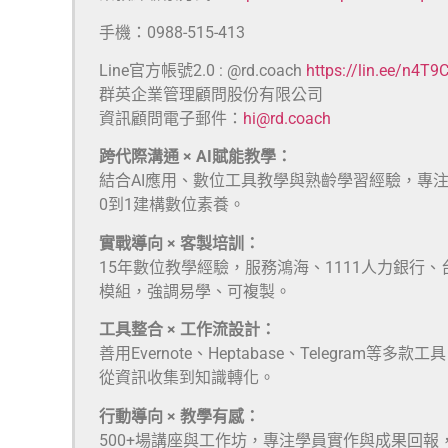
手機：0988-515-413
Line官方帳號2.0 : @rd.coach
https://lin.ee/n4T9
群英企業管理顧問股份有限公司
資訊顧問電子郵件：
hi@rd.coach
跨代際溝通 × AI賦能教學：
結合AI應用、數位工具教學與熟齡學習經驗，專
0到1建構數位素養。
實戰導向 × 客製培訓：
15年數位教學經驗，服務鴻海、1111人力銀行
模組，強調易學、可複製。
工具整合 × 工作流設計：
善用Evernote、Heptabase、Telegra
從資訊收集到知識轉化。
行動導向 × 教學有感：
500+場講座與工作坊，專注學員實作與成果回報