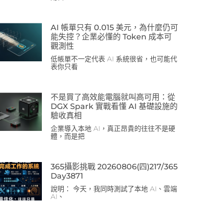
AI 帳單只有 0.015 美元，為什麼仍可
能失控？企業必懂的 Token 成本可
觀測性
低帳單不一定代表 AI 系統很省，也可能代
表你只看
不是買了高效能電腦就叫高可用：從
DGX Spark 實戰看懂 AI 基礎設施的
驗收真相
企業導入本地 AI，真正昂貴的往往不是硬
體，而是把
365攝影挑戰 20260806(四)217/365
Day3871
說明： 今天，我同時測試了本地 AI、雲端
AI、