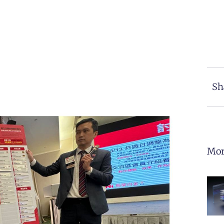
Sh
Mor