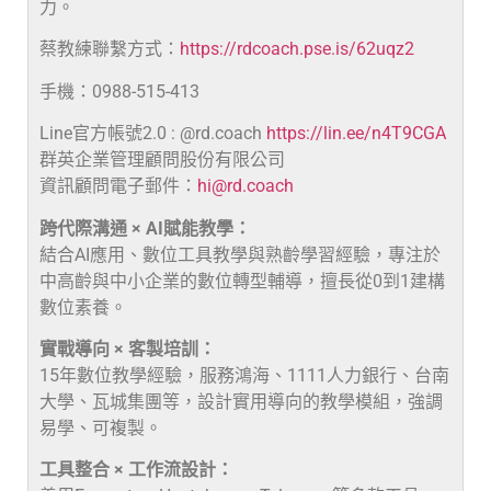
力。
蔡教練聯繫方式：
https://rdcoach.pse.is/62uqz2
手機：0988-515-413
Line官方帳號2.0 : @rd.coach
https://lin.ee/n4T9CGA
群英企業管理顧問股份有限公司
資訊顧問電子郵件：
hi@rd.coach
跨代際溝通 × AI賦能教學：
結合AI應用、數位工具教學與熟齡學習經驗，專注於
中高齡與中小企業的數位轉型輔導，擅長從0到1建構
數位素養。
實戰導向 × 客製培訓：
15年數位教學經驗，服務鴻海、1111人力銀行、台南
大學、瓦城集團等，設計實用導向的教學模組，強調
易學、可複製。
工具整合 × 工作流設計：