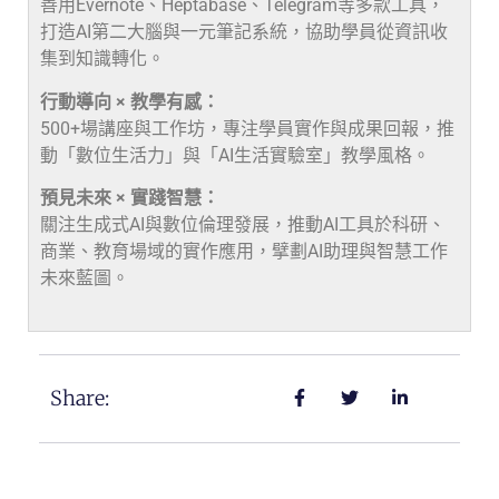
善用Evernote、Heptabase、Telegram等多款工具，
打造AI第二大腦與一元筆記系統，協助學員從資訊收
集到知識轉化。
行動導向 × 教學有感：
500+場講座與工作坊，專注學員實作與成果回報，推
動「數位生活力」與「AI生活實驗室」教學風格。
預見未來 × 實踐智慧：
關注生成式AI與數位倫理發展，推動AI工具於科研、
商業、教育場域的實作應用，擘劃AI助理與智慧工作
未來藍圖。
Share: